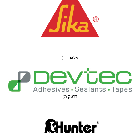
גילאר
(33)
דבטק
(7)