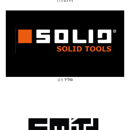
נירלט
(17)
סוליד
(27)