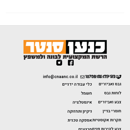
קטגוריות מוצרים
info@cnaanc.co.il
1-700-50-75-75
גבס ואביזרים
כלי עבודה ידניים
לוחות גבס
חשמל
צבע ואביזרים
אינסטלציה
חומרי בניין
ניקיון ותחזוקה
תקרות אקוסטיות
אספקה טכנית
צבע לקירות פנים
מבצעים