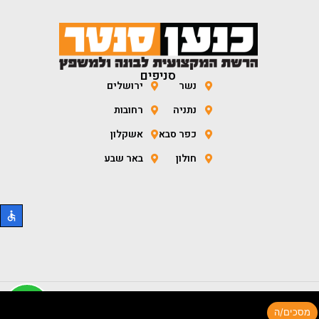
סניפים
נשר
ירושלים
נתניה
רחובות
כפר סבא
אשקלון
חולון
באר שבע
כל הזכויות שמורות לכנען סנטר 2026 ©
מסכים/ה