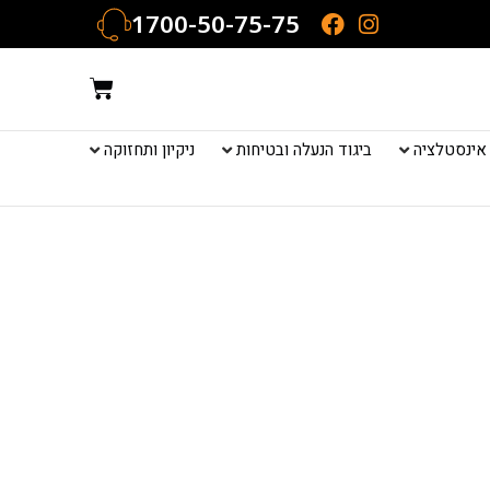
1700-50-75-75
עגלת
קניות
אינסטלציה
ביגוד הנעלה ובטיחות
ניקיון ותחזוקה