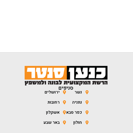
סניפים
נשר
ירושלים
נתניה
רחובות
כפר סבא
אשקלון
חולון
באר שבע