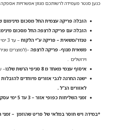
כנען סנטר מעמידה לרשותכם מגוון אפשרויות אספקה ל
הובלה פריקה עצמית החל מסכום מינימום של 1250ש”ח כולל מע”מ (לא כולל סכום ההוב
הובלה עם פריקה לרצפה החל מסכום מינימום של 2500ש”ח כולל מע”מ (לא כולל סכ
טנדר/משאית – פריקה ע”י הלקוח
– עד 3 ימי עסקים- מחיר 250 ₪ באר שבע עד חיפה.
משאית מנוף- פריקה לרצפה
וירושלים .
איסוף עצמי מאחד מ 8 סניפי הרשת שלנו
– עד 2 ימי עסקים- ללא עלות. הזמנה באיסוף עצמי תיאסף 
ישנה החרגה לגבי אזורים מיוחדים
להובלות ע
לאזורים הנ”ל .
זמני השליחות כפופי אזור – 3 עד 5 ימי עסקים
*במידה ויש חוסר במלאי של פריט שהוזמן – זמני 