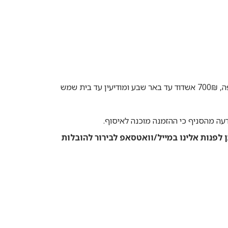
–(למוצרים שניתן לפרוק על ידי מנוף בלבד) עד 3 ימי עסקים- מחיר 500₪ גדרה עד חיפה, 700₪ אשדוד עד באר שבע ומודיעין עד בית שמש
 לפנות אלינו במייל/וואטסאפ לבירור להובלות