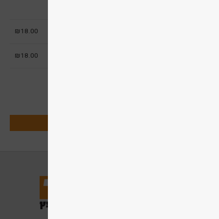
משלוח/הובלה/איסוף
סכום ביניים
18.00
₪
סה"כ
18.00
₪
תשלום בכרטיס אשראי
תשלום מאובטח בפייפאל
מעבר לתשלום