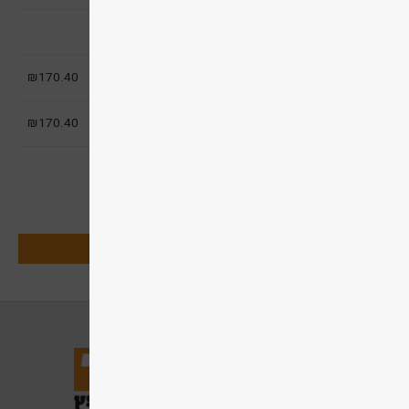
משלוח/הובלה/איסוף
סכום ביניים
170.40
₪
סה"כ
170.40
₪
תשלום בכרטיס אשראי
תשלום מאובטח בפייפאל
מעבר לתשלום