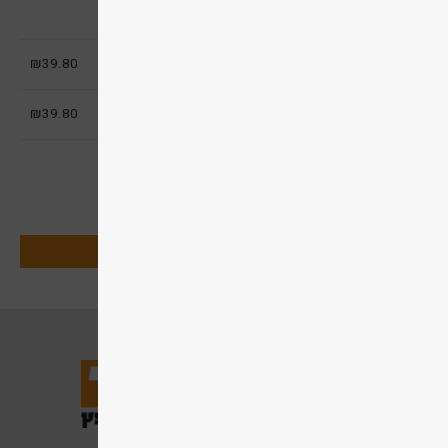
משלוח/הובלה/איסוף
סכום ביניים
39.80
₪
סה"כ
39.80
₪
תשלום בכרטיס אשראי
תשלום מאובטח בפייפאל
מעבר לתשלום