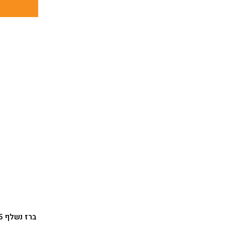
ברז נשלף 61215 CUCINA אקווילה פרימיום