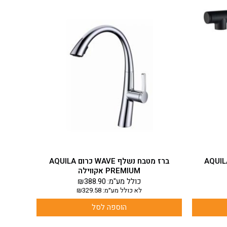
טבח נשלף CLOD שחור AQUILA
ברז מטבח נשלף WAVE כרום AQUILA
PREMIUM אקווילה
כולל מע"מ:
388.90
₪
לא כולל מע״מ:
329.58
₪
הוספה לסל