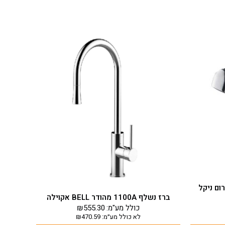
ח נשלף ישר MONTE כרום ניקל
ברז נשלף 1100A מהודר BELL אקוילה
כולל מע"מ:
555.30
₪
לא כולל מע״מ:
470.59
₪