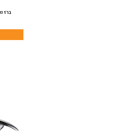
ברז נשלף PIER אק