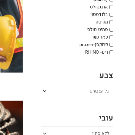
ארגנטולס
בלנדסטון
מקיטה
סמיט טולס
פאר נשר
פרוקסן-proxen
רינו- RHINO
צבע
עובי