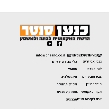
קטגוריות מוצרים
info@cnaanc.co.il
1-700-50-75-75
גבס ואביזרים
כלי עבודה ידניים
לוחות גבס
חשמל
צבע ואביזרים
אינסטלציה
חומרי בניין
ניקיון ותחזוקה
תקרות אקוסטיות
אספקה טכנית
צבע לקירות פנים
מבצעים