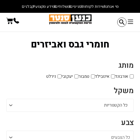
ילוג
מי אנחנו
שירות לקוחות
סניפים
משלוחים
מידע מקצועי
קבלנים
תוכן
עגלת
קניו
חומרי גבס ואביזרים
מותג
אורבונד
אינובילד
טמבור
יעקובי
נירלט
משקל
כל הקטגוריות
צבע