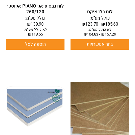
בעמוד
לוח גבס פיאנו PIANO אקוסטי
המוצר
לוח בלו איקס
260/120
כולל מע"מ:
כולל מע"מ:
₪
139.90
₪
123.70
–
₪
185.60
לא כולל מע״מ:
לא כולל מע״מ:
₪
118.56
₪
104.83
-
₪
157.29
בחר אפשרויות
הוספה לסל
למוצר
למוצר
זה
זה
יש
יש
מספר
מספר
סוגים.
סוגים.
ניתן
ניתן
לבחור
לבחור
את
את