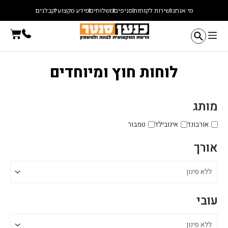
ילוג
מי אנחנו
שירות לקוחות
סניפים
משלוחים
מידע מקצועי
קבלנים
תוכן
עגלת
קניו
לוחות חוץ ומיוחדים
מותג
אורבונד
אינובילד
טמבור
אורך
עובי