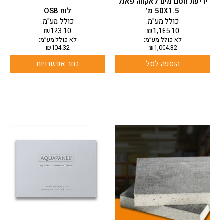
יריעת חסם מים לאקווה פאנל
המוצר
50X1.5 מ’
לוח OSB
כולל מע"מ:
כולל מע"מ:
₪
123.10
₪
1,185.10
לא כולל מע״מ:
לא כולל מע״מ:
₪
104.32
₪
1,004.32
הוספה לסל
בחר אפשרויות
למוצר
למוצר
זה
זה
יש
יש
מספר
מספר
סוגים.
סוגים.
ניתן
ניתן
לבחור
לבחור
את
את
האפשרויות
האפשרויות