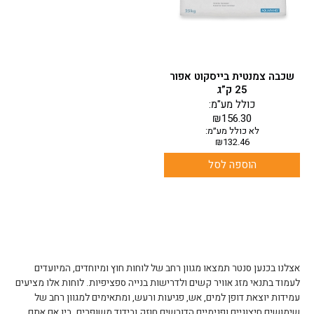
שכבה צמנטית בייסקוט אפור
25 ק”ג
כולל מע"מ:
₪
156.30
לא כולל מע״מ:
₪
132.46
הוספה לסל
אצלנו בכנען סנטר תמצאו מגוון רחב של לוחות חוץ ומיוחדים, המיועדים
לעמוד בתנאי מזג אוויר קשים ולדרישות בנייה ספציפיות. לוחות אלו מציעים
עמידות יוצאת דופן למים, אש, פגיעות ורעש, ומתאימים למגוון רחב של
שימושים חיצוניים ופנימיים הדורשים חוזק ובידוד משופרים. בין אם אתם