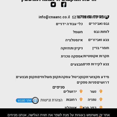
קטגוריות מוצרים
info@cnaanc.co.il
1-700-50-75-75
גבס ואביזרים
כלי עבודה ידניים
לוחות גבס
חשמל
צבע ואביזרים
אינסטלציה
חומרי בניין
ניקיון ותחזוקה
תקרות אקוסטיות
אספקה טכנית
צבע לקירות פנים
מבצעים
מידע מקצועי
תקנון
ביטול עסקה
תקנון משלוחים
תקנון מבצעים
דרושים
פניות ספקים
סניפים
נשר
ירושלים
נתניה
רחובות
הצהרת נגישות
כפר סבא
אשקלון
אתר זה משתמש בעוגיות על מנת לשפר את חווית הגלישה, אנחנו מניחים
חולון
באר שבע