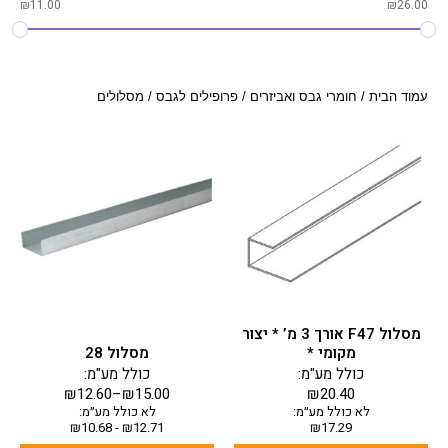
₪
11.00
₪
26.00
עמוד הבית
/
חומרי גבס ואביזרים
/
פרופילים לגבס
/ מסלולים
למוצר
זה
יש
מספר
סוגים.
ניתן
לבחור
את
האפשרויות
בעמוד
מסלול F47 אורך 3 מ’ * יצור
המוצר
מקומי *
מסלול 28
כולל מע"מ:
כולל מע"מ:
₪
12.60
–
₪
15.00
₪
20.40
לא כולל מע״מ:
לא כולל מע״מ:
₪
10.68
-
₪
12.71
₪
17.29