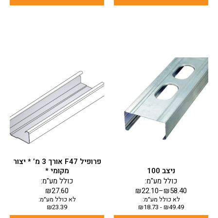
למוצר
זה
יש
מספר
סוגים.
ניתן
לבחור
את
האפשרויות
בעמוד
פרופיל F47 אורך 3 מ’ * יצור
המוצר
ניצב 100
מקומי *
כולל מע"מ:
כולל מע"מ:
₪
27.60
₪
22.10
–
₪
58.40
לא כולל מע״מ:
לא כולל מע״מ:
₪
23.39
₪
18.73
-
₪
49.49