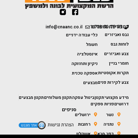
קטגוריות מוצרים
info@cnaanc.co.il
1-700-50-75-75
גבס ואביזרים
כלי עבודה ידניים
לוחות גבס
חשמל
צבע ואביזרים
אינסטלציה
חומרי בניין
ניקיון ותחזוקה
תקרות אקוסטיות
אספקה טכנית
צבע לקירות פנים
מבצעים
מידע מקצועי
תקנון
ביטול עסקה
תקנון משלוחים
תקנון מבצעים
דרושים
פניות ספקים
סניפים
נשר
ירושלים
נתניה
רחובות
הצהרת נגישות
כפר סבא
אשקלון