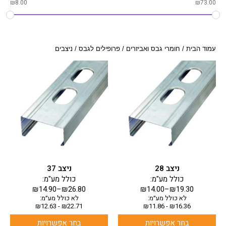
₪
8.00
₪
73.00
עמוד הבית
/
חומרי גבס ואביזרים
/
פרופילים לגבס
/ ניצבים
למוצר
למוצר
זה
זה
יש
יש
מספר
מספר
סוגים.
סוגים.
ניתן
ניתן
לבחור
לבחור
את
את
האפשרויות
האפשרויות
בעמוד
בעמוד
ניצב 28
ניצב 37
המוצר
המוצר
כולל מע"מ:
כולל מע"מ:
₪
14.90
–
₪
26.80
₪
14.00
–
₪
19.30
לא כולל מע״מ:
לא כולל מע״מ:
₪
12.63
-
₪
22.71
₪
11.86
-
₪
16.36
בחר אפשרויות
בחר אפשרויות