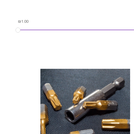
₪
1.00