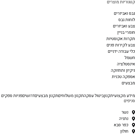
קטגוריות מוצרים
גבס ואביזרים
לוחות גבס
צבע ואביזרים
חומרי בניין
תקרות אקוסטיות
צבע לקירות פנים
כלי עבודה ידניים
חשמל
אינסטלציה
ניקיון ותחזוקה
אספקה טכנית
מבצעים
מידע מקצועי
תקנון
ביטול עסקה
תקנון משלוחים
תקנון מבצעים
דרושים
פניות ספקים
סניפים
נשר
נתניה
כפר סבא
חולון