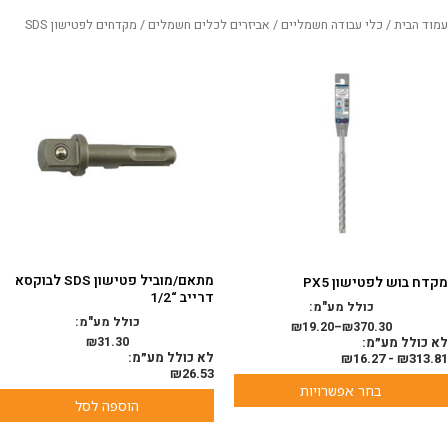
עמוד הבית
/
כלי עבודה חשמליים
/
אביזרים לכלים חשמלים
/ מקדחים לפטישון SDS
מוצר
ה
ש
ספר
וגים.
יתן
בחור
ת
אפשרויות
עמוד
מוצר
מתאם/מוביל פטישון SDS לבוקסא
מקדח בוש לפטישון PX5
דרייב “1/2
כולל מע"מ:
כולל מע"מ:
₪
19.20
–
₪
370.30
לא כולל מע״מ:
31.30
₪
לא כולל מע״מ:
₪
16.27
-
₪
313.81
₪
26.53
בחר אפשרויות
הוספה לסל