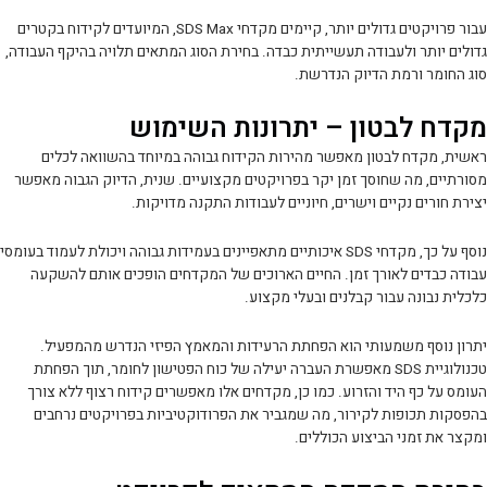
עבור פרויקטים גדולים יותר, קיימים מקדחי SDS Max, המיועדים לקידוח בקטרים
גדולים יותר ולעבודה תעשייתית כבדה. בחירת הסוג המתאים תלויה בהיקף העבודה,
סוג החומר ורמת הדיוק הנדרשת.
מקדח לבטון – יתרונות השימוש
ראשית, מקדח לבטון מאפשר מהירות הקידוח גבוהה במיוחד בהשוואה לכלים
מסורתיים, מה שחוסך זמן יקר בפרויקטים מקצועיים. שנית, הדיוק הגבוה מאפשר
יצירת חורים נקיים וישרים, חיוניים לעבודות התקנה מדויקות.
נוסף על כך, מקדחי SDS איכותיים מתאפיינים בעמידות גבוהה ויכולת לעמוד בעומסי
עבודה כבדים לאורך זמן. החיים הארוכים של המקדחים הופכים אותם להשקעה
כלכלית נבונה עבור קבלנים ובעלי מקצוע.
יתרון נוסף משמעותי הוא הפחתת הרעידות והמאמץ הפיזי הנדרש מהמפעיל.
טכנולוגיית SDS מאפשרת העברה יעילה של כוח הפטישון לחומר, תוך הפחתת
העומס על כף היד והזרוע. כמו כן, מקדחים אלו מאפשרים קידוח רצוף ללא צורך
בהפסקות תכופות לקירור, מה שמגביר את הפרודוקטיביות בפרויקטים נרחבים
ומקצר את זמני הביצוע הכוללים.