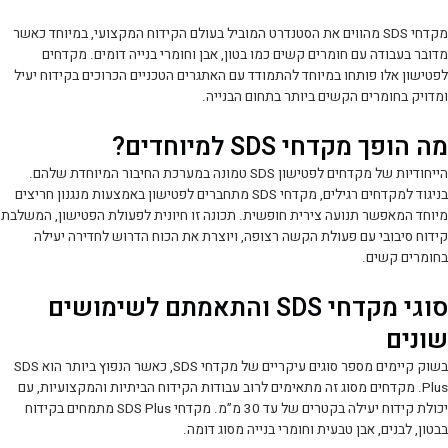
מקדחי SDS מהווים את הסטנדרט המוביל בעולם הקידוח המקצועי, במיוחד כאשר
מדובר בעבודה עם חומרים קשים כמו בטון, אבן וחומרי בנייה דומים. מקדחים
לפטישון אלו פותחו במיוחד להתמודד עם האתגרים הטכניים הכרוכים בקידוח יעיל
ומדויק בחומרים הקשים ביותר בתחום הבנייה.
מה הופך מקדחי SDS למיוחדים?
הייחודיות של מקדחים לפטישון SDS טמונה במערכת החיבור המיוחדת שלהם.
בניגוד למקדחים רגילים, מקדחי SDS מתחברים לפטישון באמצעות מנגנון חריצים
מיוחד המאפשר תנועה צירית חופשית. תכונה זו חיונית לפעולת הפטישון, המשלבת
קידוח סיבובי עם פעולת הקשה רצופה, ויוצרת את הכוח הדרוש לחדירה יעילה
בחומרים קשים.
סוגי מקדחי SDS והתאמתם לשימושים
שונים
בשוק קיימים מספר סוגים עיקריים של מקדחי SDS, כאשר הנפוץ ביותר הוא SDS
Plus. מקדחים מסוג זה מתאימים לרוב עבודות הקידוח הביתיות והמקצועיות, עם
יכולת קידוח יעילה בקטרים של עד 30 מ”מ. מקדחי SDS Plus מתמחים בקידוח
בבטון, לבנים, אבן טבעית וחומרי בנייה מסוג דומה.