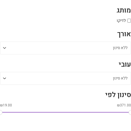
מותג
לדיקו
אורך
עובי
סינון לפי
₪
19.00
₪
371.00