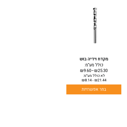
למוצר
זה
יש
מספר
סוגים.
ניתן
לבחור
את
האפשרויות
בעמוד
מקדח וידיה בוש
המוצר
כולל מע"מ:
₪
9.60
–
₪
25.30
לא כולל מע״מ:
₪
8.14
-
₪
21.44
בחר אפשרויות