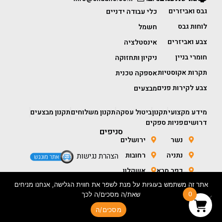
גבס ואביזרים
כלי עבודה ידניים
לוחות גבס
חשמל
צבע ואביזרים
אינסטלציה
חומרי בניין
ניקיון ותחזוקה
תקרות אקוסטיות
אספקה טכנית
צבע לקירות פנים
מבצעים
מידע מקצועי
תקנון
ביטול עסקה
תקנון משלוחים
תקנון מבצעים
דרושים
פניות ספקים
סניפים
נשר
ירושלים
נתניה
רחובות
הצהרת נגישות
כפר סבא
אשקלון
אתר זה משתמש בעוגיות על מנת לשפר את חווית הגלישה, אנחנו מניחים
חולון
באר שבע
0
שאת/ה מסכים/ה לכך
מסכים/ה