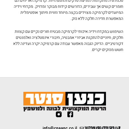
טכנולוגיה מתקדמת למניעת סדקים והתפצלויות. קרמיקה ואריחים הם
חומרים קשים אך שבירים, הדורשים קידוח מבוקר ומדויק. מקדחי וידיה
המיועדים לקרמיקה מצוידים בקצה מיוחד וזווית חיתוך אופטימלית
המאפשרת חדירה חלקה ללא נזק.
השימוש במקדח וידיה איכותי לקרמיקה מבטיח חורים נקיים עם קצוות
חלקים, חיוניים להתקנת אביזרי אמבטיה, חיבורי אינסטלציה ואלמנטים
דקורטיביים. הדיוק הגבוה מאפשר עבודה עם קרמיקה יקרה ועדינה ללא
חשש מנזקים יקרים.
קטגוריות מוצרים
info@cnaanc.co.il
1-700-50-75-75