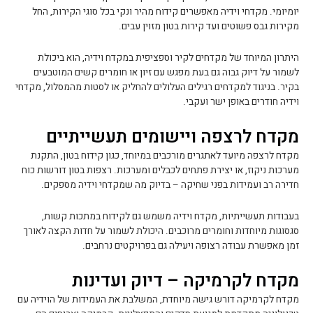
יומיומי. מקדחי וידיה מאפשרים קידוח מהיר ונקי בכל סוגי הקירות, החל
מקירות גבס פשוטים ועד קירות בטון מזוין עבים.
היתרון המיוחד של מקדחים לקיר וספציפית במקדח וידיה, הוא ביכולת
לשמור על דיוק גבוה גם בעת מפגש עם זיון או חומרים קשים המוטבעים
בקיר. בניגוד למקדחים רגילים העלולים להחליק או לסטות מהמסלול, מקדחי
וידיה חודרים באופן ישר ועקבי.
מקדח לרצפה ויישומים תעשייתיים
מקדח לרצפה מיועד לאתגרים מורכבים במיוחד, כגון קידוח בטון, התקנת
מערכות ניקוז, או יצירת פתחים לכבלים ומערכות. רצפות בטון דורשות כוח
חדירה רב ועמידות בפני שחיקה – בדיוק מה שמקדחי וידיה מספקים.
בעבודות תעשייתיות, מקדח וידיה משמש גם לקידוח במתכות קשות,
סגסוגות מיוחדות וחומרים מרוכבים. היכולת לשמור על חדות הקצה לאורך
זמן מאפשרת עבודה רצופה ויעילה גם בפרויקטים נרחבים.
מקדח לקרמיקה – דיוק ועדינות
מקדח לקרמיקה דורש גישה מיוחדת, המשלבת את העמידות של הוידיה עם