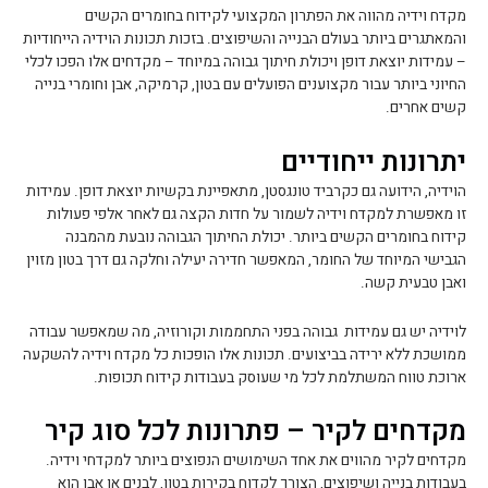
מקדח וידיה מהווה את הפתרון המקצועי לקידוח בחומרים הקשים
והמאתגרים ביותר בעולם הבנייה והשיפוצים. בזכות תכונות הוידיה הייחודיות
– עמידות יוצאת דופן ויכולת חיתוך גבוהה במיוחד – מקדחים אלו הפכו לכלי
החיוני ביותר עבור מקצוענים הפועלים עם בטון, קרמיקה, אבן וחומרי בנייה
קשים אחרים.
יתרונות ייחודיים
הוידיה, הידועה גם כקרביד טונגסטן, מתאפיינת בקשיות יוצאת דופן. עמידות
זו מאפשרת למקדח וידיה לשמור על חדות הקצה גם לאחר אלפי פעולות
קידוח בחומרים הקשים ביותר. יכולת החיתוך הגבוהה נובעת מהמבנה
הגבישי המיוחד של החומר, המאפשר חדירה יעילה וחלקה גם דרך בטון מזוין
ואבן טבעית קשה.
לוידיה יש גם עמידות גבוהה בפני התחממות וקורוזיה, מה שמאפשר עבודה
ממושכת ללא ירידה בביצועים. תכונות אלו הופכות כל מקדח וידיה להשקעה
ארוכת טווח המשתלמת לכל מי שעוסק בעבודות קידוח תכופות.
מקדחים לקיר – פתרונות לכל סוג קיר
מקדחים לקיר מהווים את אחד השימושים הנפוצים ביותר למקדחי וידיה.
בעבודות בנייה ושיפוצים, הצורך לקדוח בקירות בטון, לבנים או אבן הוא