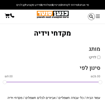
ילוג
מי אנחנו
שירות לקוחות
סניפים
משלוחים
מידע מקצועי
קבלנים
תוכן
עגלת
קניו
מקדחי וידיה
מותג
לדיקו
סינון לפי
₪
9.00
₪
26.00
עמוד הבית
/
כלי עבודה חשמליים
/
אביזרים לכלים חשמלים
/ מקדחי וידיה