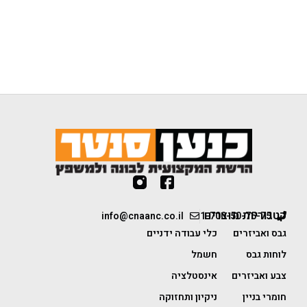
קטגוריות מוצרים
info@cnaanc.co.il
1-700-50-75-75
גבס ואביזרים
כלי עבודה ידניים
לוחות גבס
חשמל
צבע ואביזרים
אינסטלציה
חומרי בניין
ניקיון ותחזוקה