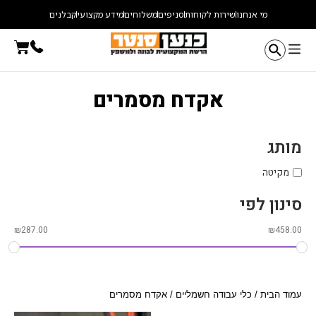
ילוג
מי אנחנו
שירות לקוחות
סניפים
משלוחים
מידע מקצועי
קבלנים
תוכן
עגלת
קניו
אקדח מסמרים
מותג
מקיטה
סינון לפי
₪
287.00
₪
458.00
עמוד הבית
/
כלי עבודה חשמליים
/ אקדח מסמרים