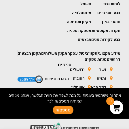
לוחות גבס
חשמל
צבע ואביזרים
אינסטלציה
חומרי בניין
ניקיון ותחזוקה
תקרות אקוסטיות
אספקה טכנית
צבע לקירות פנים
מבצעים
מידע מקצועי
תקנון
ביטול עסקה
תקנון משלוחים
תקנון מבצעים
דרושים
פניות ספקים
סניפים
נשר
ירושלים
נתניה
רחובות
הצהרת נגישות
כפר סבא
אשקלון
אתר זה משתמש בעוגיות על מנת לשפר את חווית הגלישה, אנחנו מניחים
חולון
באר שבע
0
שאת/ה מסכים/ה לכך
מסכים/ה