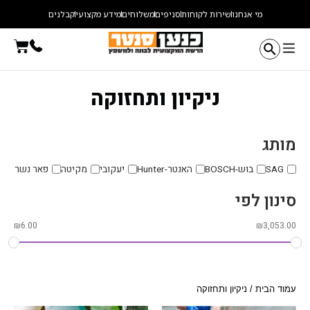
ילוג
מי אנחנו
שירות לקוחות
סניפים
משלוחים
מידע מקצועי
קבלנים
תוכן
עגלת
קניו
ניקיון ותחזוקה
מותג
SAG
בוש-BOSCH
האנטר-Hunter
יעקובי
מקיטה
פאר נשר
סינון לפי
₪
6.00
₪
3,053.00
עמוד הבית
/ ניקיון ותחזוקה