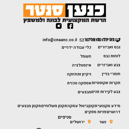
קטגוריות מוצרים
info@cnaanc.co.il
1-700-50-75-75
גבס ואביזרים
כלי עבודה ידניים
לוחות גבס
חשמל
צבע ואביזרים
אינסטלציה
חומרי בניין
ניקיון ותחזוקה
תקרות אקוסטיות
אספקה טכנית
צבע לקירות פנים
מבצעים
מידע מקצועי
תקנון
ביטול עסקה
תקנון משלוחים
תקנון מבצעים
דרושים
פניות ספקים
סניפים
נשר
ירושלים