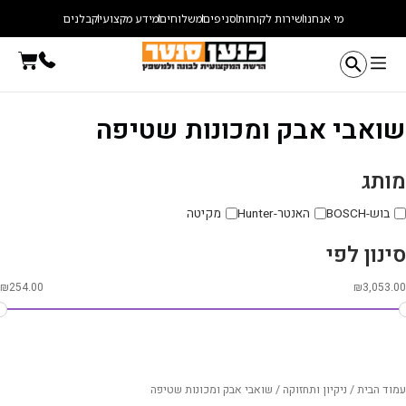
ילוג
מי אנחנו
שירות לקוחות
סניפים
משלוחים
מידע מקצועי
קבלנים
תוכן
עגלת
קניו
שואבי אבק ומכונות שטיפה
מותג
בוש-BOSCH
האנטר-Hunter
מקיטה
סינון לפי
₪
254.00
₪
3,053.00
עמוד הבית
/
ניקיון ותחזוקה
/ שואבי אבק ומכונות שטיפה