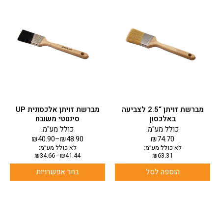
למוצר
זה
יש
מספר
סוגים.
ניתן
לבחור
את
האפשרויות
בעמוד
מברשת זויתן “2.5 לצביעה
מברשת זויתן אלכסונית UP
המוצר
באלכסון
סינטטי משובח
כולל מע"מ:
כולל מע"מ:
₪
40.90
–
₪
48.90
₪
74.70
לא כולל מע״מ:
לא כולל מע״מ:
₪
34.66
-
₪
41.44
₪
63.31
הוספה לסל
בחר אפשרויות