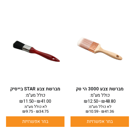
למוצר
למוצר
זה
זה
יש
יש
מספר
מספר
סוגים.
סוגים.
ניתן
ניתן
לבחור
לבחור
את
את
האפשרויות
האפשרויות
בעמוד
בעמוד
מברשת צבע 3000 הי טק
מברשת צבע STAR בייסיק
המוצר
המוצר
כולל מע"מ:
כולל מע"מ:
₪
11.50
–
₪
41.00
₪
12.50
–
₪
48.80
לא כולל מע״מ:
לא כולל מע״מ:
₪
9.75
-
₪
34.75
₪
10.59
-
₪
41.36
בחר אפשרויות
בחר אפשרויות