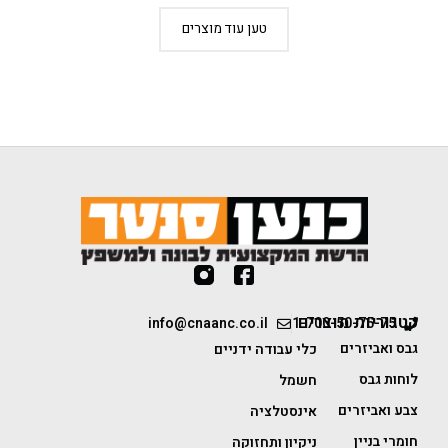
טען עוד מוצרים
קטגוריות מוצרים
info@cnaanc.co.il
1-700-50-75-75
גבס ואביזרים
כלי עבודה ידניים
לוחות גבס
חשמל
צבע ואביזרים
אינסטלציה
חומרי בניין
ניקיון ותחזוקה