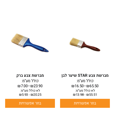
למוצר
למוצר
זה
זה
יש
יש
מספר
מספר
סוגים.
סוגים.
ניתן
ניתן
לבחור
לבחור
את
את
האפשרויות
האפשרויות
בעמוד
בעמוד
מברשת צבע STAR שיער לבן
מברשת צבע ברק
המוצר
המוצר
כולל מע"מ:
כולל מע"מ:
₪
7.00
–
₪
23.90
₪
16.50
–
₪
65.50
לא כולל מע״מ:
לא כולל מע״מ:
₪
5.93
-
₪
20.25
₪
13.98
-
₪
55.51
בחר אפשרויות
בחר אפשרויות