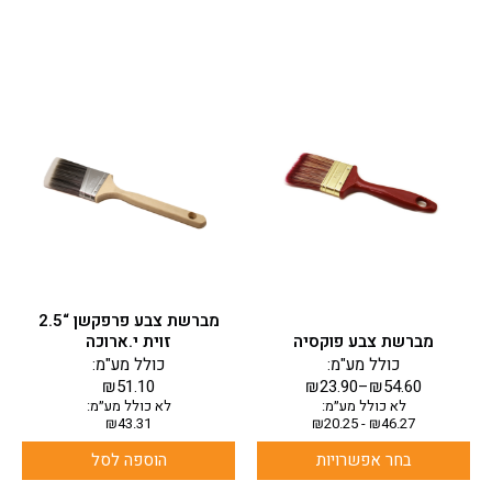
למוצר
זה
יש
מספר
סוגים.
ניתן
לבחור
את
האפשרויות
בעמוד
מברשת צבע פרפקשן “2.5
המוצר
מברשת צבע פוקסיה
זוית י.ארוכה
כולל מע"מ:
כולל מע"מ:
₪
51.10
₪
23.90
–
₪
54.60
לא כולל מע״מ:
לא כולל מע״מ:
₪
43.31
₪
20.25
-
₪
46.27
בחר אפשרויות
הוספה לסל