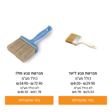
למוצר
למוצר
זה
זה
יש
יש
מספר
מספר
סוגים.
סוגים.
ניתן
ניתן
לבחור
לבחור
את
את
האפשרויות
האפשרויות
בעמוד
בעמוד
מברשת צבע ליעד
מברשת צבע סולו
המוצר
המוצר
כולל מע"מ:
כולל מע"מ:
₪
54.90
–
₪
72.90
₪
8.00
–
₪
29.90
לא כולל מע״מ:
לא כולל מע״מ:
₪
46.53
-
₪
61.78
₪
6.78
-
₪
25.34
בחר אפשרויות
בחר אפשרויות