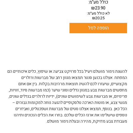
כולל מע"מ:
₪
23.90
לא כולל מע״מ:
₪
20.25
הוספה לסל
להשגת גימור מושלם ויעיל בכל פרויקט צביעה או שיפוץ, כלים איכותיים הם
המפתח. אצלנו בכנען סנטר תמצאו מגוון רחב של מברשות ורולרים
מקצועיים, שיעזרו לכם להשיג תוצאות מרהיבות בקלות. בין אם אתם
מחפשים מברשות צבע במגוון גדלים וסוגי שיער (כמו מברשות סיוד, זוויות,
פרימיום, או מברשות צבע לשימושים שונים), ידיות לרולרים בגדלים שונים,
מגשי צבע, או מוטות הארכה טלסקופיים להגעה נוחה למקומות גבוהים –
הכל כאן. בנוסף, תמצאו אצלנו סטים של מברשות ושפכטלים, ואביזרים
נוספים שישלימו את ארגז הכלים שלכם. בחרו את הכלים הנכונים ותיהנו
מעבודת צבע מדויקת, מהירה ובעלת גימור מושלם.