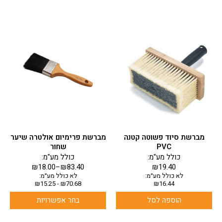
למוצר
זה
יש
מספר
סוגים.
ניתן
לבחור
את
האפשרויות
בעמוד
מברשת סיוד פשוטה קטנה
מברשת פרימיום אולטרה שיער
המוצר
PVC
שחור
כולל מע"מ:
כולל מע"מ:
₪
18.00
–
₪
83.40
₪
19.40
לא כולל מע״מ:
לא כולל מע״מ:
₪
15.25
-
₪
70.68
₪
16.44
הוספה לסל
בחר אפשרויות