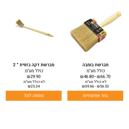
למוצר
זה
יש
מספר
סוגים.
ניתן
לבחור
את
האפשרויות
בעמוד
מברשת בומבה
מברשת דקה בזווית ” 2
המוצר
כולל מע"מ:
כולל מע"מ:
₪
29.90
₪
46.80
–
₪
66.70
לא כולל מע״מ:
לא כולל מע״מ:
₪
25.34
₪
39.66
-
₪
56.53
בחר אפשרויות
הוספה לסל