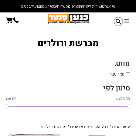
ילוג
מי אנחנו
שירות לקוחות
סניפים
משלוחים
מידע מקצועי
קבלנים
תוכן
עגלת
קניו
מברשת ורולרים
מותג
פאר נשר
סינון לפי
₪
6.00
₪
478.00
עמוד הבית
/
צבע ואביזרים
/
אביזרים
/ מברשת ורולרים