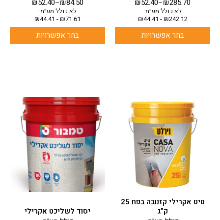
₪
52.40
–
₪
84.50
₪
52.40
–
₪
285.70
לא כולל מע״מ:
לא כולל מע״מ:
₪
44.41
-
₪
71.61
₪
44.41
-
₪
242.12
בחר אפשרויות
בחר אפשרויות
למוצר
זה
יש
מספר
סוגים.
ניתן
לבחור
את
האפשרויות
בעמוד
טיט אקרילי קזנובה בפח 25
המוצר
ק”ג
יסוד לשליכט אקרילי