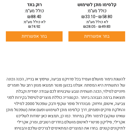
בעמוד
בעמוד
קלסימו מוכן לשימוש
רוק בונד
המוצר
המוצר
כולל מע"מ:
כולל מע"מ:
₪
88.40
₪
33.10
–
₪
58.80
לא כולל מע״מ:
לא כולל מע״מ:
₪
74.92
₪
28.05
-
₪
49.83
בחר אפשרויות
בחר אפשרויות
להשגת גימור מושלם ועמיד בכל פרויקט צביעה, שיפוץ או בנייה, הכנה נכונה
של התשתית היא המפתח. אצלנו בכנען סנטר תמצאו מגוון רחב של חומרים
חיוניים למילוי, הכנה תשתית וצבע שיבטיחו לכם עבודה יסודית וקבלת
תוצאות ברמה הגבוהה ביותר. הקטגוריה כוללת מוצרים לטיפול בקירות לפני
צביעה, איטום, וחיזוק: מבונדרול סופר שקוף ודבק שפכטל 2000 למילוי
והחלקת סדקים ופגמים, דרך קלסימו מוכן לשימוש ופעם אחת (שפכטל מוכן
שאינו שוקע) לגימור חלק במיוחד. כמו כן, תמצאו כאן יסודות לשליכט
אקרילי, סיליקון סניטרי לאיטום מושלם בחדרים רטובים, ומרק אקרילי
לתיקונים קטנים. בחרו את המוצרים המתאימים לצרכים שלכם והבטיחו