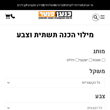
ילוג
מי אנחנו
שירות לקוחות
סניפים
משלוחים
מידע מקצועי
קבלנים
תוכן
עגלת
קניו
מילוי הכנה תשתית וצבע
מותג
טמבור
יעקובי
נירלט
משקל
כל הקטגוריות
צבע