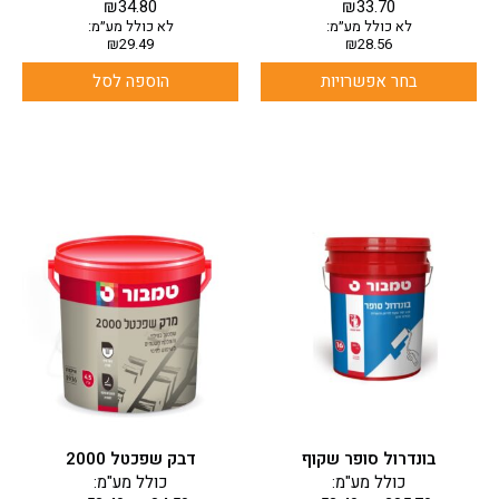
₪
34.80
₪
33.70
לא כולל מע״מ:
לא כולל מע״מ:
₪
29.49
₪
28.56
בחר אפשרויות
הוספה לסל
למוצר
למוצר
זה
זה
יש
יש
מספר
מספר
סוגים.
סוגים.
ניתן
ניתן
לבחור
לבחור
את
את
האפשרויות
האפשרויות
בעמוד
בעמוד
בונדרול סופר שקוף
דבק שפכטל 2000
המוצר
המוצר
כולל מע"מ:
כולל מע"מ: