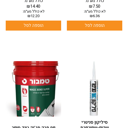
כולל מע"מ:
כולל מע"מ:
₪
14.40
₪
7.50
לא כולל מע״מ:
לא כולל מע״מ:
₪
12.20
₪
6.36
הוספה לסל
הוספה לסל
למוצר
זה
יש
מספר
סוגים.
ניתן
לבחור
את
האפשרויות
בעמוד
סיליקון סניטרי
המוצר
שקוף-שפורפרת
פח מרק מג’יק בונד סופר