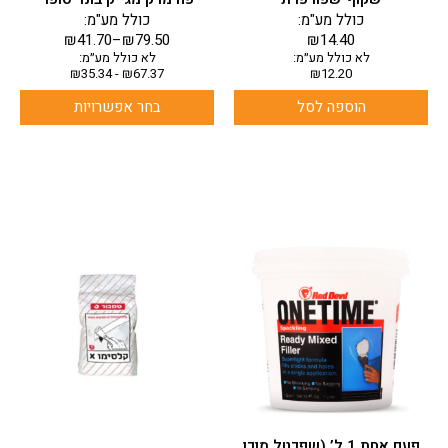
כולל מע"מ:
כולל מע"מ:
₪
41.70
–
₪
79.50
₪
14.40
לא כולל מע״מ:
לא כולל מע״מ:
₪
35.34
-
₪
67.37
₪
12.20
הוספה לסל
בחר אפשרויות
למוצר
זה
יש
מספר
סוגים.
ניתן
לבחור
את
האפשרויות
בעמוד
פעם אחת 1 ל’ (שפכטל מוכן