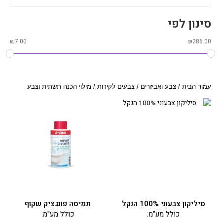
סינון לפי
₪
7.00
₪
286.00
עמוד הבית
/
צבע ואביזרים
/
צבעים לקירות
/ מילוי הכנה תשתית וצבע
למוצר
זה
יש
מספר
סוגים.
ניתן
לבחור
את
האפשרויות
בעמוד
סיליקון צבעוני 100% הנקל
תמיסה פונגציק שקוף
המוצר
כולל מע"מ:
כולל מע"מ: