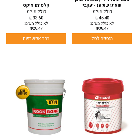
המוצר
שאינו שוקע) -יעקבי
קלסימו איקס
כולל מע"מ:
כולל מע"מ:
₪
33.60
₪
45.40
לא כולל מע״מ:
לא כולל מע״מ:
₪
28.47
₪
38.47
הוספה לסל
בחר אפשרויות
למוצר
למוצר
זה
זה
יש
יש
מספר
מספר
סוגים.
סוגים.
ניתן
ניתן
לבחור
לבחור
את
את
האפשרויות
האפשרויות