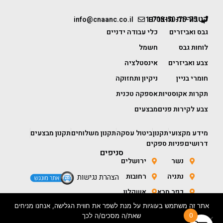
קטגוריות מוצרים
info@cnaanc.co.il
1-700-50-75-75
גבס ואביזרים
כלי עבודה ידניים
לוחות גבס
חשמל
צבע ואביזרים
אינסטלציה
חומרי בניין
ניקיון ותחזוקה
תקרות אקוסטיות
אספקה טכנית
צבע לקירות פנים
מבצעים
מידע מקצועי
תקנון
ביטול עסקה
תקנון משלוחים
תקנון מבצעים
דרושים
פניות ספקים
סניפים
נשר
ירושלים
נתניה
רחובות
הצהרת נגישות
כפר סבא
אשקלון
אתר זה משתמש בעוגיות על מנת לשפר את חווית הגלישה, אנחנו מניחים
חולון
באר שבע
0
שאת/ה מסכים/ה לכך