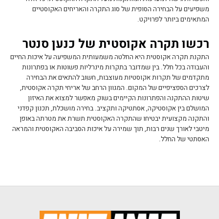
משפיעים על הבחירה הסופית של סוג התקרה והאריחים האקוסטיים
המתאימים ביותר לפרויקט.
רכשו תקרה אקוסטית של כנען סנטר
התקנת תקרה אקוסטית היא החלטה משמעותית המשפיעה על איכות החיים
והעבודה בכל חלל. בין שמדובר בתקרות מינרליות פשוטות או בפתרונות
מתקדמים של תקרות אקוסטיות מעוצבות, חשוב להתאים את הבחירה
לצרכים הספציפיים של המקום. המגוון הרחב של אריחי תקרה אקוסטית,
שיטות ההתקנה והפתרונות הקיימים בשוק מאפשר למצוא את האיזון
המושלם בין אקוסטיקה, אסתטיקה ותקציב. בחירה מושכלת, תכנון קפדני
והתקנה מקצועית יבטיחו שהתקרה האקוסטית תשרת את מטרתה באופן
מיטבי לאורך שנים רבות, תוך שמירה על איכות הסביבה האקוסטית והמראה
האסתטי של החלל.