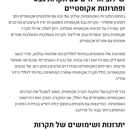
ופתרונות אקוסטיים
בתחום התקרות האקוסטיות, שילוב של גבס עם אלמנטים אקוסטיים הפך
לפתרון פופולרי. תקרות גבס אקוסטיות מאפשרות יצירת עיצובים מורכבים
תוך שמירה על תכונות אקוסטיות מעולות. ניתן לשלב אריחי תקרה
אקוסטית בתוך מסגרות גבס, או ליצור תקרות משולבות המשלבות אזורים
אטומים עם אזורים אקוסטיים.
פתרונות אלו מתאימים במיוחד לחללים כמו אולמות קולנוע, חדרי כושר
ומשרדים, שם נדרשת רמה גבוהה של בקרת רעשים יחד עם מראה אסתטי
מרשים. האריחים האקוסטיים המודרניים מגיעים במגוון רחב של צבעים
וטקסטורות, כולל תקרה אקוסטית שחורה המתאימה במיוחד לחללי בידור
ומדיה.
בכל פרויקט של התקנת תקרה אקוסטית, חשוב לשקול את הצרכים
האקוסטיים הספציפיים של החלל, את התקציב הזמין, ואת הדרישות
האסתטיות. התייעצות עם מומחים בתחום יכולה לסייע בבחירת הפתרון
המתאים ביותר עבור כל פרויקט.
יתרונות ושימושים של תקרות