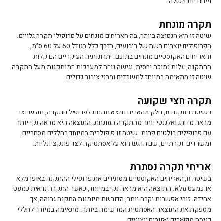
וייחודיות משלה:
תקרה מונחת
שיטה זו היא הנפוצה ביותר, בה האריחים מונחים על פרופילי תקרה גלויים.
הפרופילים יוצרים רשת של ריבועים, בדרך כלל בגודל 60 על 60 ס”מ,
והאריחים האקוסטיים מונחים בתוכם. יתרונותיה העיקריים הם קלות
ההתקנה, עלות נמוכה יחסית, וגישה נוחה למערכות המותקנות מעל התקרה.
שיטה זו מתאימה במיוחד למשרדים ומבני ציבור גדולים.
תקרה חצי שקועה
בשיטת התקנה זו, חלק מהאריח נמצא מתחת לפרופיל התקרה, מה שיוצר
מראה מדורג ואלגנטי יותר מהתקרה המונחת. התוצאה היא מראה נקי יותר
עם פרופילים בולטים פחות. שיטה זו פופולרית במיוחד בחללים מסחריים
ומשרדים יוקרתיים, שם הדגש הוא על אסתטיקה לצד פונקציונליות.
אריחי תקרה נסתרת
בשיטה זו, האריחים האקוסטיים מסתירים את פרופילי ההתקנה באופן מלא
או כמעט מלא. התוצאה היא מראה נקי במיוחד, כאשר התקרה נראית כמעט
אחידה. זוהי אפשרות יקרה יותר, הדורשת מיומנות התקנה גבוהה, אך
מספקת את התוצאה האסתטית המרשימה ביותר. מתאימה במיוחד לחללי
כניסה מפוארים ואזורים ייצוגיים.