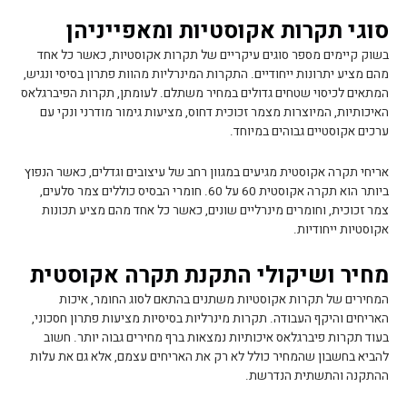
סוגי תקרות אקוסטיות ומאפייניהן
בשוק קיימים מספר סוגים עיקריים של תקרות אקוסטיות, כאשר כל אחד
מהם מציע יתרונות ייחודיים. התקרות המינרליות מהוות פתרון בסיסי ונגיש,
המתאים לכיסוי שטחים גדולים במחיר משתלם. לעומתן, תקרות הפיברגלאס
האיכותיות, המיוצרות מצמר זכוכית דחוס, מציעות גימור מודרני ונקי עם
ערכים אקוסטיים גבוהים במיוחד.
אריחי תקרה אקוסטית מגיעים במגוון רחב של עיצובים וגדלים, כאשר הנפוץ
ביותר הוא תקרה אקוסטית 60 על 60. חומרי הבסיס כוללים צמר סלעים,
צמר זכוכית, וחומרים מינרליים שונים, כאשר כל אחד מהם מציע תכונות
אקוסטיות ייחודיות.
מחיר ושיקולי התקנת תקרה אקוסטית
המחירים של תקרות אקוסטיות משתנים בהתאם לסוג החומר, איכות
האריחים והיקף העבודה. תקרות מינרליות בסיסיות מציעות פתרון חסכוני,
בעוד תקרות פיברגלאס איכותיות נמצאות ברף מחירים גבוה יותר. חשוב
להביא בחשבון שהמחיר כולל לא רק את האריחים עצמם, אלא גם את עלות
ההתקנה והתשתית הנדרשת.