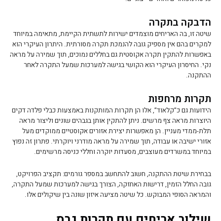
הדבקה בתקרה
שיטה זו, בה האריחים מוצמדים ישירות לתשתית הקיימת, מתאימה במיוחד
למקרים בהם אין מספיק גובה להנמכת תקרה מסורתית. היתרון העיקרי הוא
באפשרות להתקין תקרה אקוסטית גם בחללים נמוכים, תוך שמירה על מראה
נקי. החיסרון העיקרי הוא הקושי בגישה למערכות שמעל התקרה לאחר
ההתקנה.
תקרות מרחפות
הידועות גם כ”קלאוד”, אלו הן תקרות המותקנות באמצעות כבלי פלדה דקים
היוצרות מראה צף מרשים. ניתן להתקין אותן בגבהים שונים וליצור מראה
תלת-ממדי מעניין. הן מאפשרות יצירת אזורים אקוסטיים ממוקדים מעל
אזורי ישיבה או עבודה, תוך שמירה על מראה מודרני ויוקרתי. פתרון זה נפוץ
במיוחד במשרדים מעוצבים, מסעדות יוקרה וחללי כניסה מרשימים.
בבחירת שיטת ההתקנה, חשוב להתחשב במספר גורמים: תקציב הפרויקט,
גובה החלל הזמין, דרישות האחזקה, הצורך בגישה למערכות שמעל התקרה,
והמראה הסופי המבוקש. כל שיטה מציעה איזון שונה בין שיקולים אלו.
שילוב אריחים עם תקרות גבס