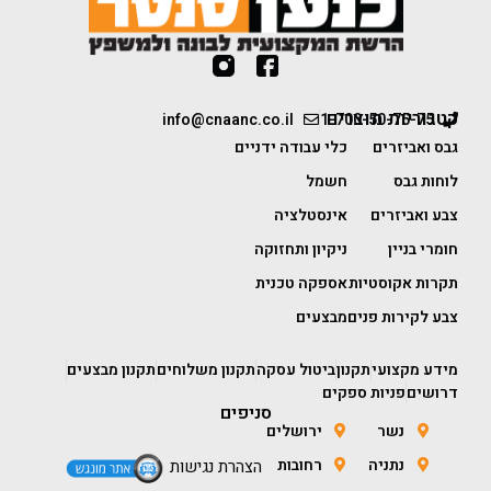
קטגוריות מוצרים
info@cnaanc.co.il
1-700-50-75-75
גבס ואביזרים
כלי עבודה ידניים
לוחות גבס
חשמל
צבע ואביזרים
אינסטלציה
חומרי בניין
ניקיון ותחזוקה
תקרות אקוסטיות
אספקה טכנית
צבע לקירות פנים
מבצעים
מידע מקצועי
תקנון
ביטול עסקה
תקנון משלוחים
תקנון מבצעים
דרושים
פניות ספקים
סניפים
נשר
ירושלים
נתניה
רחובות
הצהרת נגישות