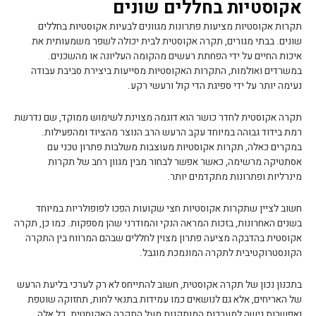
אקוסטיות בחללים שונים
תקרות אקוסטיות מציעות פתרונות מגוונים לבעיות אקוסטיות בחללים
שונים. בבתי מגורים, תקרה אקוסטית לבית יכולה לשפר משמעותית את
איכות החיים על ידי הפחתת רעשים מהקומה העליונה או מהשכנים.
במשרדים ואולמות, התקרות האקוסטיות מסייעות ביצירת סביבת עבודה
נעימה יותר על ידי ספיגת הדי קול ורעשי רקע.
תקרה אקוסטית לחדר כושר הוא דוגמה מצוינת לשימוש ממוקד, שם נדרשת
רמת בידוד גבוהה במיוחד עקב הרעש הרב הנוצר מהציוד ומהפעילות.
במקרים כאלה, תקרות אקוסטיות מעוצבות משלבות פתרון טכני עם
אסתטיקה מרשימה, כאשר אפשר לבחור מבין מגוון רחב של תקרות
מינרליות ופתרונות מתקדמים יותר.
חשוב לציין שתקרות אקוסטיות חצי שקועות הפכו לפופולריות במיוחד
בשנים האחרונות, בזכות המראה הנקי והמודרני שהן מספקות. כמו כן, תקרה
אקוסטית בהדבקה מציעה פתרון מצוין לחללים שבהם המרווח בין התקרה
הקונסטרוקטיבית לתקרה המונמכת מוגבל.
בתכנון נכון של תקרה אקוסטית, חשוב להתייחס לא רק לערכי בליעת הרעש
של האריחים, אלא גם לנושאים כמו עמידות בתנאי לחות, תחזוקה שוטפת
ואפשרות גישה למערכות המותקנות מעל התקרה האקוסטית. כל אלה