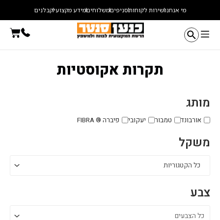
ילוג
מי אנחנו
שירות לקוחות
סניפים
משלוחים
מידע מקצועי
קבלנים
תוכן
עגלת
קניו
תקרות אקוסטיות
מותג
אורבונד
טמבור
יעקובי
פיברה ® FIBRA
משקל
כל הקטגוריות
צבע