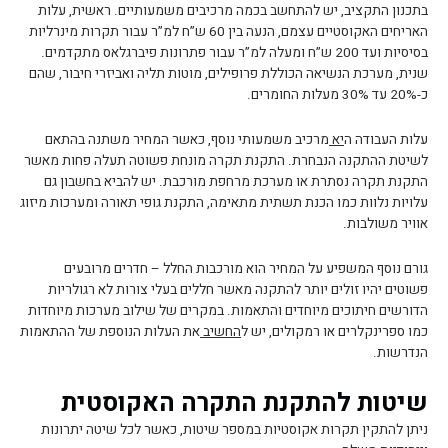
בתכנון התקציב, יש להתחשב בכמה מרכיבים משמעותיים. ראשית, עלות
האריחים האקוסטיים עצמם, הנעה בין 60 ש”ח למ”ר עבור תקרות מינרליות
בסיסיות ועד 200 ש”ח ומעלה למ”ר עבור פתרונות פיברגלאס מתקדמים.
שנית, מערכת הנשיאה הכוללת פרופילים, מוטות תליה ואביזרי חיבור, שהם
כ-20% עד 30% מעלות החומרים.
עלות העבודה ה
יא
מרכיב משמעותי נוסף, כאשר המחיר משתנה בהתאם
לשיטת ההתקנה הנבחרת. התקנת תקרה מונחת פשוטה תעלה פחות מאשר
התקנת תקרה נסתרת או מערכת מרחפת מורכבת. יש להביא בחשבון גם
עלויות נלוות כמו הכנת תשתית מתאימה, התקנת גופי תאורה ומערכות מיזוג
אוויר משולבות.
גורם נוסף המשפיע על המחיר הוא מורכבות החלל – חדרים מרובעים
פשוטים יהיו זולים יותר להתקנה מאשר חללים בעלי צורות לא רגולריות
הדורשים חיתוכים מיוחדים והתאמות. במקרים של שילוב מערכות מיוחדות
כמו ספרינקלרים או רמקולים, יש ל
החשיב
את העלות הנוספת של ההתאמות
הנדרשות.
שיטות להתקנת התקרה האקוסטית
ניתן להתקין תקרות אקוסטיות במספר שיטות, כאשר לכל שיטה יתרונות