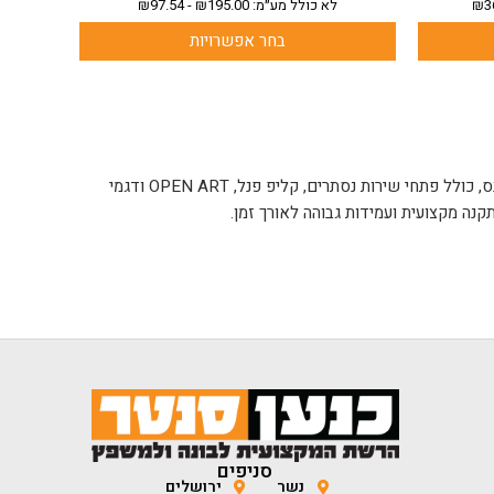
3
₪
לא כולל מע״מ:
195.00
₪
-
97.54
₪
בחר אפשרויות
בקטגוריית פתחי השירות של כנען סנטר תמצאו מגוון פתרונות איכותיים לתקרות וקירות גבס, כולל פתחי שירות נסתרים, קליפ פנל, OPEN ART ודגמי
נה מקצועית ועמידות גבוהה לאורך זמן.
סניפים
נשר
ירושלים