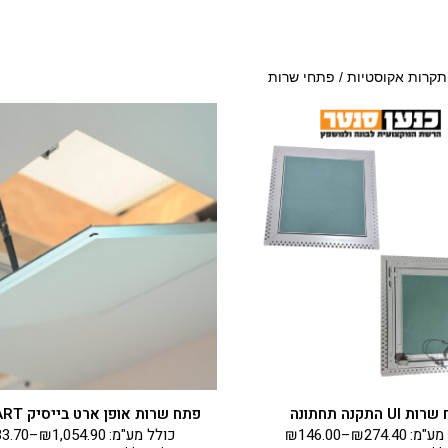
תקרות אקוסטיות
/ פתחי שרות
למוצר
למוצר
זה
זה
יש
יש
מספר
מספר
סוגים.
סוגים.
ניתן
ניתן
לבחור
לבחור
את
את
האפשרויות
האפשרויות
בעמוד
בעמוד
המוצר
המוצר
 UI התקנה תחתונה
פתח שרות אופן ארט בייסיק OPEN ART
מע"מ:
274.40
₪
–
146.00
₪
כולל מע"מ:
1,054.90
₪
–
33.70