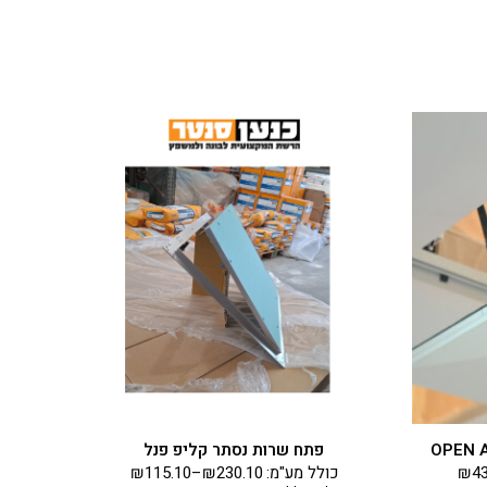
למוצר
זה
יש
מספר
סוגים.
ניתן
לבחור
את
האפשרויות
בעמוד
המוצר
פתח שרות נסתר קליפ פנל
4
₪
כולל מע"מ:
230.10
₪
–
115.10
₪