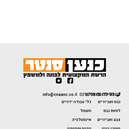
קטגוריות מוצרים
info@cnaanc.co.il
1-700-50-75-75
גבס ואביזרים
כלי עבודה ידניים
לוחות גבס
חשמל
צבע ואביזרים
אינסטלציה
חומרי בניין
ניקיון ותחזוקה