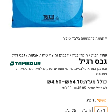
* תמונה להמחשה בלבד ט.ל.ח
עמוד הבית
/
חומרי בניין
/
דבקים ומוצרי טיח
/
אבקות
/ גבס רגיל
גבס רגיל
גבס לבן המתאים לבנייה, למילוי חומרים וסדקים, לתיקונים וליציקות
פשוטות.
כולל מע"מ:
54.10
₪
–
4.60
₪
לא כולל מע״מ:
45.85
₪
-
3.90
₪
כמות
משקל
: 1 ק"ג
של
גבס
1 ק"ג
5 ק"ג
25 ק"ג