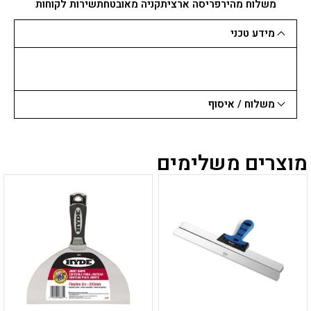
1.5-
משלוח מהיר
פריסה ארצית
קניה מאובטחת
שירות לקוחות
6
ממ
מידע טכני
-
7
חלקים
משלוח / איסוף
מוצרים משלימים
למוצר
למוצר
זה
זה
יש
יש
מספר
מספר
סוגים.
סוגים.
ניתן
ניתן
לבחור
לבחור
את
את
האפשרויות
האפשרויות