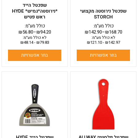
בעמוד
בעמוד
שפכטל הייד
המוצר
המוצר
שפכטל נירוסטה מקצועי
*נירוסטה*גמיש* HYDE
STORCH
ראש פטיש
כולל מע"מ:
כולל מע"מ:
₪
56.80
–
₪
94.20
₪
142.90
–
₪
168.70
לא כולל מע״מ:
לא כולל מע״מ:
₪
48.14
-
₪
79.83
₪
121.10
-
₪
142.97
בחר אפשרויות
בחר אפשרויות
למוצר
למוצר
זה
זה
יש
יש
מספר
מספר
סוגים.
סוגים.
ניתן
ניתן
לבחור
לבחור
את
את
האפשרויות
האפשרויות
בעמוד
בעמוד
שפכטל פלסטיק ALLWAY
שפכטל הייד HYDE