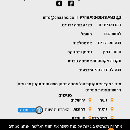
קטגוריות מוצרים
info@cnaanc.co.il
1-700-50-75-75
גבס ואביזרים
כלי עבודה ידניים
לוחות גבס
חשמל
צבע ואביזרים
אינסטלציה
חומרי בניין
ניקיון ותחזוקה
תקרות אקוסטיות
אספקה טכנית
צבע לקירות פנים
מבצעים
מידע מקצועי
תקנון
ביטול עסקה
תקנון משלוחים
תקנון מבצעים
דרושים
פניות ספקים
סניפים
נשר
ירושלים
נתניה
רחובות
הצהרת נגישות
כפר סבא
אשקלון
אתר זה משתמש בעוגיות על מנת לשפר את חווית הגלישה, אנחנו מניחים
חולון
באר שבע