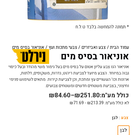
* תמונה להמחשה בלבד ט.ל.ח
עמוד הבית
/
צבע ואביזרים
/
צבעי מתכות ועץ
/ אוניאור בסיס מים
אוניאור בסיס מים
אוניאור הנו צבע עליון אטום על בסיס מים בעל גימור משי מהודר ובעל כיסוי
גבוה במיוחד. הצבע מיועד לצביעת ריהוט, גדרות, משקופים, דלתות,
ארונות וכו’ העשויים עץ ומתכת, וכן לצביעת קירות. מתאים לשימוש פנימי
וחיצוני, בצביעת משטחים חדשים ומשטחים צבועים.
כולל מע"מ:
251.80
₪
–
84.60
₪
לא כולל מע״מ:
213.39
₪
-
71.69
₪
כמות
צבע
: לבן
של
אוניאור
לבן