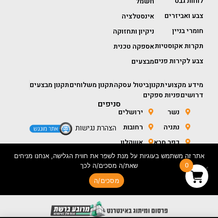
לוחות גבס
חשמל
צבע ואביזרים
אינסטלציה
חומרי בניין
ניקיון ותחזוקה
תקרות אקוסטיות
אספקה טכנית
צבע לקירות פנים
מבצעים
מידע מקצועי
תקנון
ביטול עסקה
תקנון משלוחים
תקנון מבצעים
דרושים
פניות ספקים
סניפים
נשר
ירושלים
נתניה
רחובות
הצהרת נגישות
כפר סבא
אשקלון
אתר זה משתמש בעוגיות על מנת לשפר את חווית הגלישה, אנחנו מניחים
חולון
באר שבע
0
שאת/ה מסכים/ה לכך
מסכים/ה