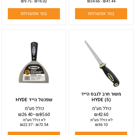
₪
9.75
-
₪
16.02
₪
34.66
-
₪
41.44
בחר אפשרויות
בחר אפשרויות
למוצר
זה
יש
מספר
סוגים.
ניתן
לבחור
את
האפשרויות
בעמוד
משור חרב לגבס הייד
המוצר
HYDE (5)
שפכטל הייד HYDE
כולל מע"מ:
כולל מע"מ:
₪
26.40
–
₪
85.60
₪
42.60
לא כולל מע״מ:
לא כולל מע״מ:
₪
22.37
-
₪
72.54
₪
36.10