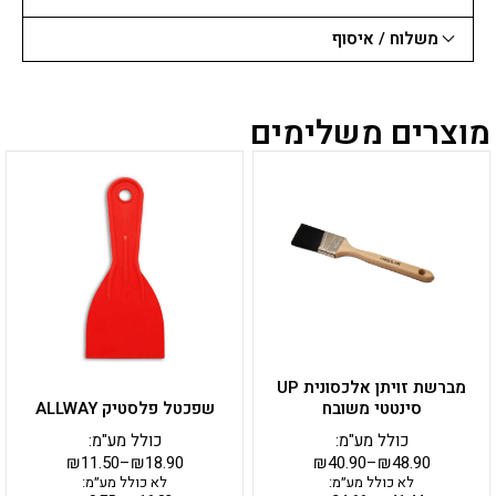
משלוח / איסוף
מוצרים משלימים
למוצר
למוצר
זה
זה
יש
יש
מספר
מספר
סוגים.
סוגים.
ניתן
ניתן
לבחור
לבחור
את
את
האפשרויות
האפשרויות
בעמוד
בעמוד
מברשת זויתן אלכסונית UP
המוצר
המוצר
סינטטי משובח
שפכטל פלסטיק ALLWAY
כולל מע"מ:
כולל מע"מ:
₪
11.50
–
₪
18.90
₪
40.90
–
₪
48.90
לא כולל מע״מ:
לא כולל מע״מ: