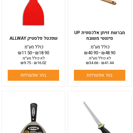
ניתן
ניתן
לבחור
לבחור
את
את
האפשרויות
האפשרויות
בעמוד
בעמוד
מברשת זויתן אלכסונית UP
המוצר
המוצר
סינטטי משובח
שפכטל פלסטיק ALLWAY
כולל מע"מ:
כולל מע"מ:
₪
11.50
–
₪
18.90
₪
40.90
–
₪
48.90
לא כולל מע״מ:
לא כולל מע״מ:
₪
9.75
-
₪
16.02
₪
34.66
-
₪
41.44
בחר אפשרויות
בחר אפשרויות
למוצר
זה
יש
מספר
סוגים.
ניתן
לבחור