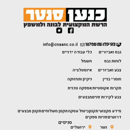
קטגוריות מוצרים
info@cnaanc.co.il
1-700-50-75-75
גבס ואביזרים
כלי עבודה ידניים
לוחות גבס
חשמל
צבע ואביזרים
אינסטלציה
חומרי בניין
ניקיון ותחזוקה
תקרות אקוסטיות
אספקה טכנית
צבע לקירות פנים
מבצעים
מידע מקצועי
תקנון
ביטול עסקה
תקנון משלוחים
תקנון מבצעים
דרושים
פניות ספקים
סניפים
נשר
ירושלים