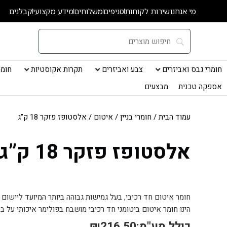
ילוג
מי אנחנו
שירות לקוחות
סניפים
משלוחים
מידע מקצועי
קבלנים
תוכן
חומרי גבס ואביזרים
צבע ואביזרים
תקרות אקוסטיות
חומרי
אספקה טכנית
מבצעים
עמוד הבית
/
חומרי בניין
/
איטום
/ אלסטופז פזקר 18 ק”ג
אלסטופז פזקר 18 ק”ג
חומר איטום חד רכיבי, בעל גמישות גבוהה ביותר המיועד ליישו
הינו חומר איטום ביטומני חד רכיבי מושבח בפולימר איכותי על בס
כולל מע"מ:
216.50
₪