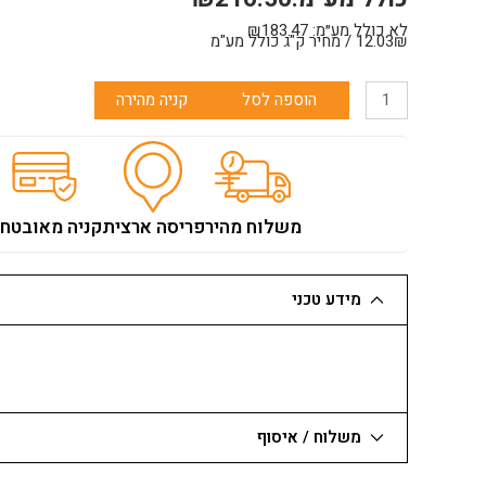
לא כולל מע״מ:
183.47
₪
12.03₪ / מחיר ק"ג כולל מע"מ
כמות
הוספה לסל
קניה מהירה
של
אלסטופז
פזקר
18
ק"ג
משלוח מהיר
פריסה ארצית
קניה מאובטח
מידע טכני
משלוח / איסוף