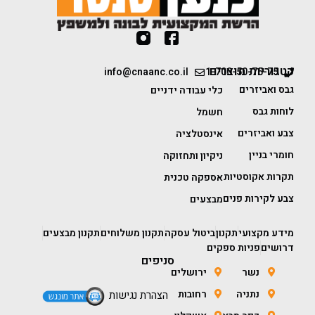
קטגוריות מוצרים
info@cnaanc.co.il
1-700-50-75-75
גבס ואביזרים
כלי עבודה ידניים
לוחות גבס
חשמל
צבע ואביזרים
אינסטלציה
חומרי בניין
ניקיון ותחזוקה
תקרות אקוסטיות
אספקה טכנית
צבע לקירות פנים
מבצעים
מידע מקצועי
תקנון
ביטול עסקה
תקנון משלוחים
תקנון מבצעים
דרושים
פניות ספקים
סניפים
נשר
ירושלים
נתניה
רחובות
הצהרת נגישות