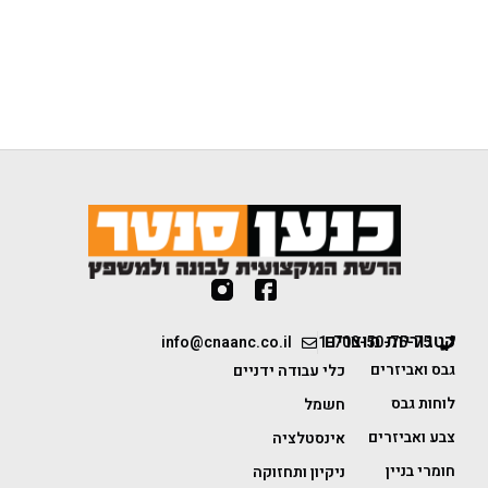
קטגוריות מוצרים
info@cnaanc.co.il
1-700-50-75-75
גבס ואביזרים
כלי עבודה ידניים
לוחות גבס
חשמל
צבע ואביזרים
אינסטלציה
חומרי בניין
ניקיון ותחזוקה