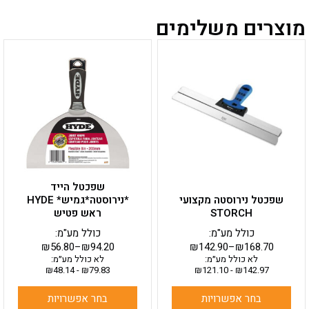
מוצרים משלימים
למוצר
למוצר
זה
זה
יש
יש
מספר
מספר
סוגים.
סוגים.
ניתן
ניתן
לבחור
לבחור
את
את
האפשרויות
האפשרויות
בעמוד
בעמוד
שפכטל הייד
המוצר
המוצר
שפכטל נירוסטה מקצועי
*נירוסטה*גמיש* HYDE
STORCH
ראש פטיש
כולל מע"מ:
כולל מע"מ:
₪
56.80
–
₪
94.20
₪
142.90
–
₪
168.70
לא כולל מע״מ:
לא כולל מע״מ:
₪
48.14
-
₪
79.83
₪
121.10
-
₪
142.97
בחר אפשרויות
בחר אפשרויות