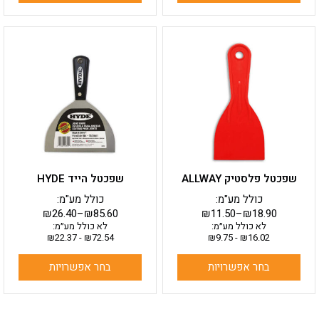
למוצר
למוצר
זה
זה
יש
יש
מספר
מספר
סוגים.
סוגים.
ניתן
ניתן
לבחור
לבחור
את
את
האפשרויות
האפשרויות
בעמוד
בעמוד
שפכטל פלסטיק ALLWAY
שפכטל הייד HYDE
המוצר
המוצר
כולל מע"מ:
כולל מע"מ:
₪
26.40
–
₪
85.60
₪
11.50
–
₪
18.90
לא כולל מע״מ:
לא כולל מע״מ:
₪
22.37
-
₪
72.54
₪
9.75
-
₪
16.02
בחר אפשרויות
בחר אפשרויות