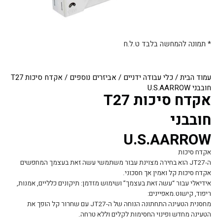
* תמונה להמחשה בלבד ט.ל.ח
עמוד הבית
/
כלי עבודה ידניים
/
אביזרים נוספים
/ אקדח סיכות T27
חובבני U.S.AARROW
אקדח סיכות T27
חובבני
U.S.AARROW
אקדח סיכות
ה-JT27 הוא בחירה מצוינת עבור משתמשי עשה זאת בעצמך המחפשים
אקדח סיכות קל ואמין אך חסכוני.
אידיאלי עבור “עשה זאת בעצמך” ושימוש מזדמן: תיקונים כלליים, אמנות,
ריפוד, קישוט.מאפיינים:
מחסנית הטעינה התחתונה הנוחה של ה-JT27 עם שחרור קל הופך את
הטעינה מחדש ופינוי החסימות לקלים וללא טרחה.