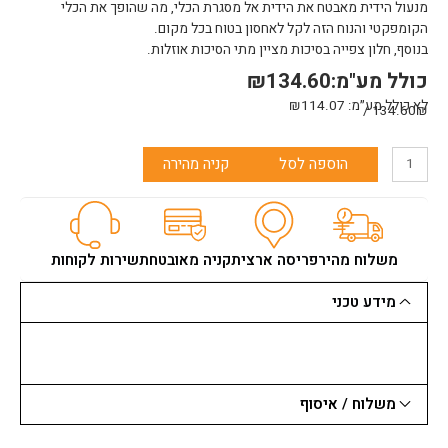
מנעול הידית מאבטח את הידית אל מסגרת הכלי, מה שהופך את הכלי
הקומפקטי והנוח הזה לקל לאחסון בטוח בכל מקום.
בנוסף, חלון צפייה בסיכות מציין מתי הסיכות אוזלות.
כולל מע"מ:
134.60
₪
לא כולל מע״מ:
114.07
₪
134.60₪ /
כמות
הוספה לסל
קניה מהירה
של
אקדח
סיכות
T27
חובבני
משלוח מהיר
פריסה ארצית
קניה מאובטחת
שירות לקוחות
U.S.AARROW
מידע טכני
משלוח / איסוף