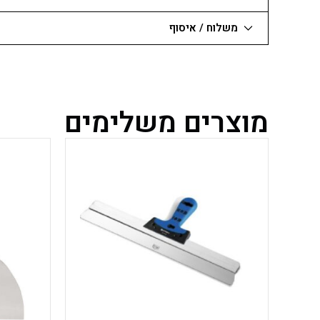
משלוח / איסוף
מוצרים משלימים
למוצר
זה
יש
מספר
סוגים.
ניתן
לבחור
את
האפשרויות
בעמוד
המוצר