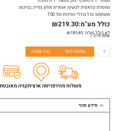
מעצור ידית משרף יצוק ומנעול ידית מתכת.
מחסנית קלאסית לטעינה אחורית וחלון צפייה בסיכות.
משתמש בכל גודלי הסיכות של T50.
כולל מע"מ:
219.30
₪
לא כולל מע״מ:
185.85
₪
219.30₪ /
כמות
הוספה לסל
קניה מהירה
של
אקדח
סיכות
T55
מקצועי
משלוח מהיר
פריסה ארצית
קניה מאובטח
U.S.AARROW
מידע טכני