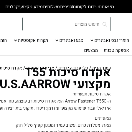
ילוג
מי אנחנו
שירות לקוחות
סניפים
משלוחים
מידע מקצועי
קבלנים
תוכן
חומרי גבס ואביזרים
צבע ואביזרים
תקרות אקוסטיות
חומרי
אספקה טכנית
מבצעים
אקדח סיכות T55
עמוד הבית
/
כלי עבודה ידניים
/
אביזרים נוספים
/ אקדח סיכות T55 מקצועי .S.AARROW
מקצועי U.S.AARROW
אקדח סיכות תעשייתי.
ה-Arrow Fastener T55C הוא אקדח סיכות רב עוצמה, נוח, אמין וקל לשימוש לכל מטרה.
אידיאלי עבור שימוש מקצועי ומזדמן: ריפוד, תיקוני בית, יצירה וע
מאפיינים:
מארז מפלדת כרום, עיצוב עמיד ומנגנון קפיץ סליל חזק.