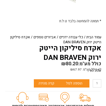
* תמונה להמחשה בלבד ט.ל.ח
עמוד הבית
/
כלי עבודה ידניים
/
אביזרים נוספים
/ אקדח סיליקון
הייטק ירוק DAN BRAVEN
אקדח סיליקון הייטק
ירוק DAN BRAVEN
כולל מע"מ:
80.20
₪
לא כולל מע״מ:
67.97
₪
80.20₪ /
כמות
הוספה לסל
קניה מהירה
של
אקדח
סיליקון
הייטק
ירוק
משלוח מהיר
פריסה ארצית
קניה מאובטחת
שירות לקוחות