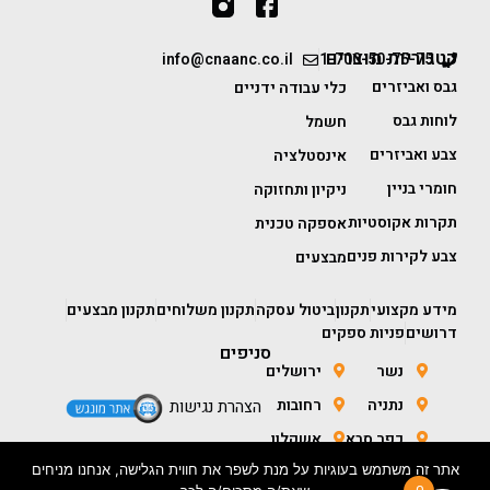
קטגוריות מוצרים
info@cnaanc.co.il
1-700-50-75-75
גבס ואביזרים
כלי עבודה ידניים
לוחות גבס
חשמל
צבע ואביזרים
אינסטלציה
חומרי בניין
ניקיון ותחזוקה
תקרות אקוסטיות
אספקה טכנית
צבע לקירות פנים
מבצעים
מידע מקצועי
תקנון
ביטול עסקה
תקנון משלוחים
תקנון מבצעים
דרושים
פניות ספקים
סניפים
נשר
ירושלים
נתניה
רחובות
הצהרת נגישות
כפר סבא
אשקלון
אתר זה משתמש בעוגיות על מנת לשפר את חווית הגלישה, אנחנו מניחים
חולון
באר שבע