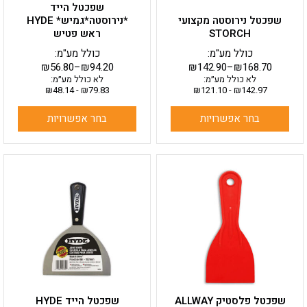
שפכטל הייד
המוצר
המוצר
שפכטל נירוסטה מקצועי
*נירוסטה*גמיש* HYDE
STORCH
ראש פטיש
כולל מע"מ:
כולל מע"מ:
₪
56.80
–
₪
94.20
₪
142.90
–
₪
168.70
לא כולל מע״מ:
לא כולל מע״מ:
₪
48.14
-
₪
79.83
₪
121.10
-
₪
142.97
בחר אפשרויות
בחר אפשרויות
למוצר
למוצר
זה
זה
יש
יש
מספר
מספר
סוגים.
סוגים.
ניתן
ניתן
לבחור
לבחור
את
את
האפשרויות
האפשרויות
בעמוד
בעמוד
שפכטל פלסטיק ALLWAY
שפכטל הייד HYDE
המוצר
המוצר