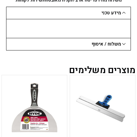
DAN
BRAVEN
מידע טכני
משלוח / איסוף
מוצרים משלימים
למוצר
למוצר
זה
זה
יש
יש
מספר
מספר
סוגים.
סוגים.
ניתן
ניתן
לבחור
לבחור
את
את
האפשרויות
האפשרויות
בעמוד
בעמוד