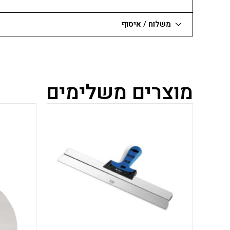
משלוח / איסוף
מוצרים משלימים
למוצר
זה
יש
מספר
סוגים.
ניתן
לבחור
את
האפשרויות
בעמוד