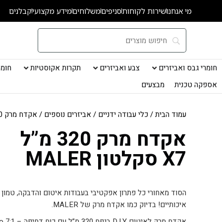
ילוג
מי אנחנו
שירות לקוחות
סניפים
משלוחים
מידע מקצועי
קבלנים
תוכן
חומרי גבס ואביזרים
צבע ואביזרים
תקרות אקוסטיות
חומרי
אספקה טכנית
מבצעים
עמוד הבית
/
כלי עבודה ידניים
/
אביזרים נוספים
/ אקדח מרק 320 מ”ל X7 סקלטון MALER
אקדח מרק 320 מ”ל
X7 סקלטון MALER
הסוד מאחורי כל פתרון אפקטיבי בעבודות איטום והדבקה, טמון 
איכותיים! בדיוק כמו אקדח מרק של MALER.
אקדח מרק לאיטום D.I.Y בנפח 320 מ”ל עם כוח דחיפה – ratio 7:1.