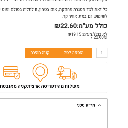
כל זאת לצד מסגרת מחוזקת, אום בטחון, וו לתליה בסולם ומוט נ
לשימוש גם במזג אוויר קר.
כולל מע"מ:
22.60
₪
לא כולל מע״מ:
19.15
₪
22.60₪ /
כמות
הוספה לסל
קניה מהירה
של
אקדח
מרק
320
מ"ל
משלוח מהיר
פריסה ארצית
קניה מאובטח
X7
סקלטון
MALER
מידע טכני