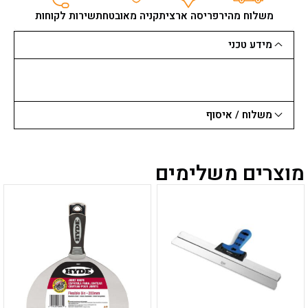
ספוט+גלגלים
משלוח מהיר
פריסה ארצית
קניה מאובטחת
שירות לקוחות
50
ל'
מידע טכני
סטנלי
STANLEY
משלוח / איסוף
מוצרים משלימים
למוצר
למוצר
זה
זה
יש
יש
מספר
מספר
סוגים.
סוגים.
ניתן
ניתן
לבחור
לבחור
את
את
האפשרויות
האפשרויות