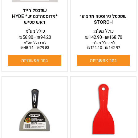
בעמוד
בעמוד
שפכטל הייד
המוצר
המוצר
שפכטל נירוסטה מקצועי
*נירוסטה*גמיש* HYDE
STORCH
ראש פטיש
כולל מע"מ:
כולל מע"מ:
₪
56.80
–
₪
94.20
₪
142.90
–
₪
168.70
לא כולל מע״מ:
לא כולל מע״מ:
₪
48.14
-
₪
79.83
₪
121.10
-
₪
142.97
בחר אפשרויות
בחר אפשרויות
למוצר
למוצר
זה
זה
יש
יש
מספר
מספר
סוגים.
סוגים.
ניתן
ניתן
לבחור
לבחור
את
את
האפשרויות
האפשרויות
בעמוד
בעמוד