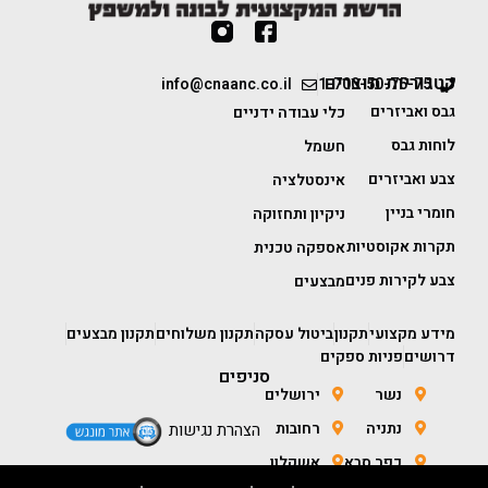
קטגוריות מוצרים
info@cnaanc.co.il
1-700-50-75-75
גבס ואביזרים
כלי עבודה ידניים
לוחות גבס
חשמל
צבע ואביזרים
אינסטלציה
חומרי בניין
ניקיון ותחזוקה
תקרות אקוסטיות
אספקה טכנית
צבע לקירות פנים
מבצעים
מידע מקצועי
תקנון
ביטול עסקה
תקנון משלוחים
תקנון מבצעים
דרושים
פניות ספקים
סניפים
נשר
ירושלים
נתניה
רחובות
הצהרת נגישות
כפר סבא
אשקלון