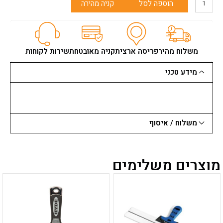
הוספה לסל
קניה מהירה
של
ארגז
כלים
"26
סטנלי
משלוח מהיר
פריסה ארצית
קניה מאובטחת
שירות לקוחות
משולב
מתכת/פלסטיק
מידע טכני
STANLEY
משלוח / איסוף
מוצרים משלימים
למוצר
למוצר
זה
זה
יש
יש
מספר
מספר
סוגים.
סוגים.