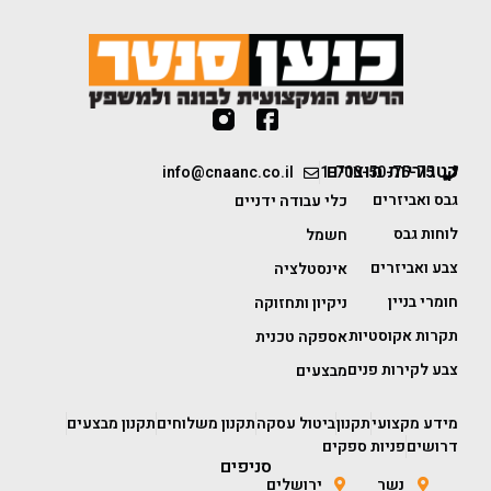
קטגוריות מוצרים
info@cnaanc.co.il
1-700-50-75-75
גבס ואביזרים
כלי עבודה ידניים
לוחות גבס
חשמל
צבע ואביזרים
אינסטלציה
חומרי בניין
ניקיון ותחזוקה
תקרות אקוסטיות
אספקה טכנית
צבע לקירות פנים
מבצעים
מידע מקצועי
תקנון
ביטול עסקה
תקנון משלוחים
תקנון מבצעים
דרושים
פניות ספקים
סניפים
נשר
ירושלים