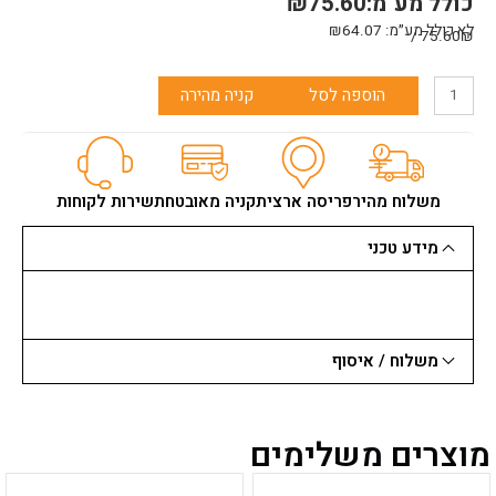
כולל מע"מ:
75.60
₪
לא כולל מע״מ:
64.07
₪
75.60₪ /
כמות
הוספה לסל
קניה מהירה
של
את
שפיכה
מקצועי
ידית
משלוח מהיר
פריסה ארצית
קניה מאובטחת
שירות לקוחות
פיברגלס
מידע טכני
משלוח / איסוף
מוצרים משלימים