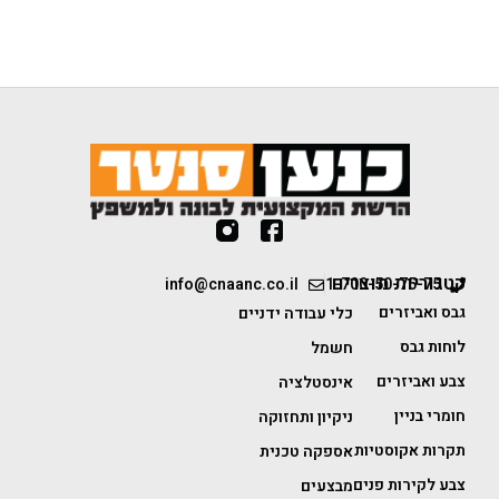
קטגוריות מוצרים
info@cnaanc.co.il
1-700-50-75-75
גבס ואביזרים
כלי עבודה ידניים
לוחות גבס
חשמל
צבע ואביזרים
אינסטלציה
חומרי בניין
ניקיון ותחזוקה
תקרות אקוסטיות
אספקה טכנית
צבע לקירות פנים
מבצעים