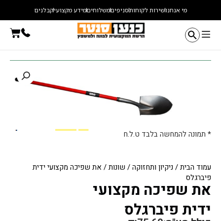
ילוג
מי אנחנו
שירות לקוחות
סניפים
משלוחים
מידע מקצועי
קבלנים
תוכן
עגלת
קניו
* תמונה להמחשה בלבד ט.ל.ח
עמוד הבית
/
ניקיון ותחזוקה
/
שונות
/ את שפיכה מקצועי ידית
פיברגלס
את שפיכה מקצועי
ידית פיברגלס