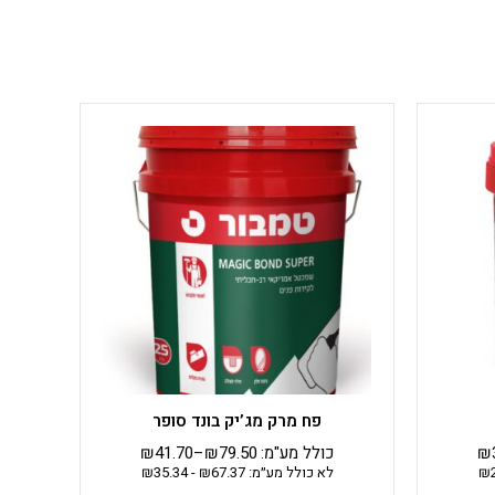
למוצר
זה
יש
מספר
סוגים.
ניתן
לבחור
את
האפשרויות
בעמוד
המוצר
פח מרק מג’יק בונד סופר
₪
כולל מע"מ:
79.50
₪
–
41.70
₪
₪
לא כולל מע״מ:
67.37
₪
-
35.34
₪