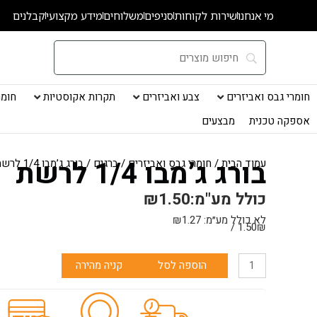
ילוג
מי אנחנו
שירות לקוחות
סניפים
משלוחים
מידע מקצועי
קבלנים
תוכן
חומרי גבס ואביזרים
צבע ואביזרים
תקרות אקוסטיות
חומרי
אספקה טכנית
מבצעים
בורג ג’מבו 1/4 לרשת
עמוד הבית
/
חומרי גבס ואביזרים
/
ברגים
/ בורג ג’מבו 1/4 לרשת
כולל מע"מ:
1.50
₪
לא כולל מע״מ:
1.27
₪
1.50₪ /
כמות
הוספה לסל
קניה מהירה
של
בורג
ג'מבו