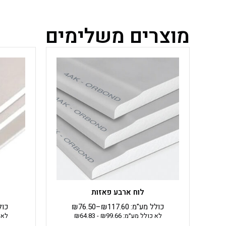
מוצרים משלימים
למוצר
זה
יש
מספר
סוגים.
ניתן
לבחור
את
האפשרויות
בעמוד
המוצר
לוח ארבע פאזות
כולל מע"מ:
117.60
₪
–
76.50
₪
כול
לא כולל מע״מ:
99.66
₪
-
64.83
₪
לא 