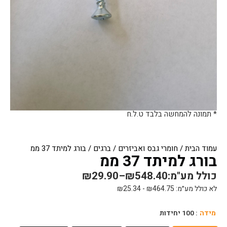
* תמונה להמחשה בלבד ט.ל.ח
עמוד הבית
/
חומרי גבס ואביזרים
/
ברגים
/ בורג למיתד 37 ממ
בורג למיתד 37 ממ
כולל מע"מ:
548.40
₪
–
29.90
₪
לא כולל מע״מ:
464.75
₪
-
25.34
₪
כמות
מידה
: 100 יחידות
של