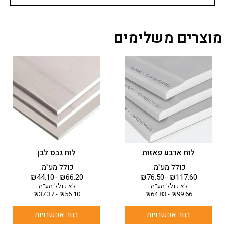
מוצרים משלימים
למוצר
למוצר
זה
זה
יש
יש
מספר
מספר
סוגים.
סוגים.
ניתן
ניתן
לבחור
לבחור
את
את
האפשרויות
האפשרויות
בעמוד
בעמוד
לוח ארבע פאזות
לוח גבס לבן
המוצר
המוצר
כולל מע"מ:
כולל מע"מ:
₪
44.10
–
₪
66.20
₪
76.50
–
₪
117.60
לא כולל מע״מ:
לא כולל מע״מ:
₪
37.37
-
₪
56.10
₪
64.83
-
₪
99.66
בחר אפשרויות
בחר אפשרויות