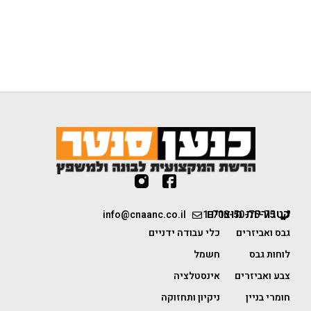
קטגוריות מוצרים
info@cnaanc.co.il
1-700-50-75-75
גבס ואביזרים
כלי עבודה ידניים
לוחות גבס
חשמל
צבע ואביזרים
אינסטלציה
חומרי בניין
ניקיון ותחזוקה