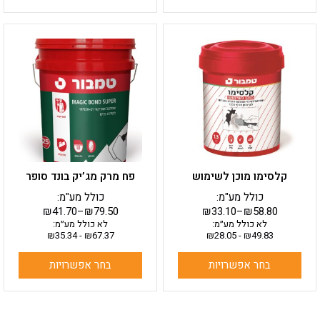
למוצר
למוצר
זה
זה
יש
יש
מספר
מספר
סוגים.
סוגים.
ניתן
ניתן
לבחור
לבחור
את
את
האפשרויות
האפשרויות
בעמוד
בעמוד
קלסימו מוכן לשימוש
פח מרק מג’יק בונד סופר
המוצר
המוצר
כולל מע"מ:
כולל מע"מ:
₪
41.70
–
₪
79.50
₪
33.10
–
₪
58.80
לא כולל מע״מ:
לא כולל מע״מ:
₪
35.34
-
₪
67.37
₪
28.05
-
₪
49.83
בחר אפשרויות
בחר אפשרויות