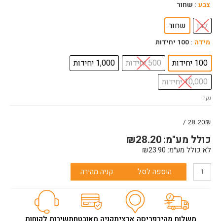
כמות
צבע
: שחור
של
בורג
לבן
שחור
ראש
מידה
: 100 יחידות
קודח
14
100 יחידות
500 יחידות
1,000 יחידות
מ"מ
10,000 יחידות
נקה
28.20₪ /
כולל מע"מ:
28.20
₪
לא כולל מע״מ:
23.90
₪
הוספה לסל
קניה מהירה
משלוח מהיר
פריסה ארצית
קניה מאובטחת
שירות לקוחות