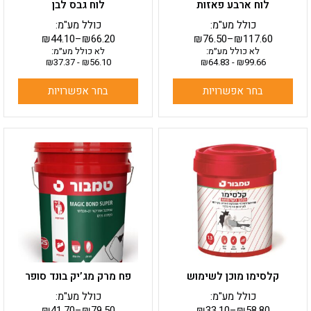
לוח ארבע פאזות
לוח גבס לבן
המוצר
המוצר
כולל מע"מ:
כולל מע"מ:
₪
44.10
–
₪
66.20
₪
76.50
–
₪
117.60
לא כולל מע״מ:
לא כולל מע״מ:
₪
37.37
-
₪
56.10
₪
64.83
-
₪
99.66
בחר אפשרויות
בחר אפשרויות
למוצר
למוצר
זה
זה
יש
יש
מספר
מספר
סוגים.
סוגים.
ניתן
ניתן
לבחור
לבחור
את
את
האפשרויות
האפשרויות
בעמוד
בעמוד
קלסימו מוכן לשימוש
פח מרק מג’יק בונד סופר
המוצר
המוצר
כולל מע"מ:
כולל מע"מ:
₪
41.70
–
₪
79.50
₪
33.10
–
₪
58.80