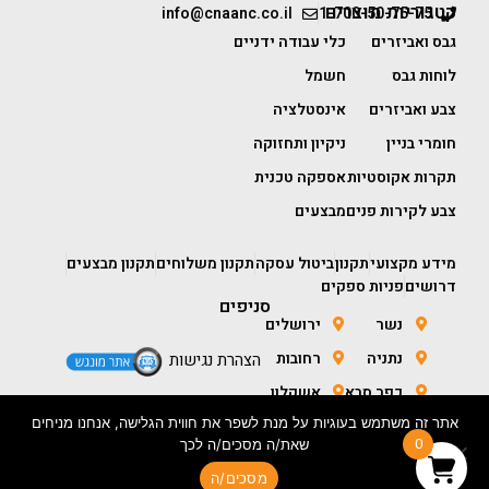
קטגוריות מוצרים
info@cnaanc.co.il
1-700-50-75-75
גבס ואביזרים
כלי עבודה ידניים
לוחות גבס
חשמל
צבע ואביזרים
אינסטלציה
חומרי בניין
ניקיון ותחזוקה
תקרות אקוסטיות
אספקה טכנית
צבע לקירות פנים
מבצעים
מידע מקצועי
תקנון
ביטול עסקה
תקנון משלוחים
תקנון מבצעים
דרושים
פניות ספקים
סניפים
נשר
ירושלים
נתניה
רחובות
הצהרת נגישות
כפר סבא
אשקלון
אתר זה משתמש בעוגיות על מנת לשפר את חווית הגלישה, אנחנו מניחים
חולון
באר שבע
0
שאת/ה מסכים/ה לכך
מסכים/ה