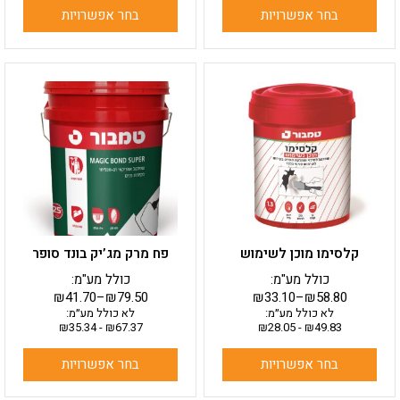
בחר אפשרויות
בחר אפשרויות
למוצר
למוצר
זה
זה
יש
יש
מספר
מספר
סוגים.
סוגים.
ניתן
ניתן
לבחור
לבחור
את
את
האפשרויות
האפשרויות
בעמוד
בעמוד
קלסימו מוכן לשימוש
פח מרק מג’יק בונד סופר
המוצר
המוצר
כולל מע"מ:
כולל מע"מ:
₪
41.70
–
₪
79.50
₪
33.10
–
₪
58.80
לא כולל מע״מ:
לא כולל מע״מ:
₪
35.34
-
₪
67.37
₪
28.05
-
₪
49.83
בחר אפשרויות
בחר אפשרויות