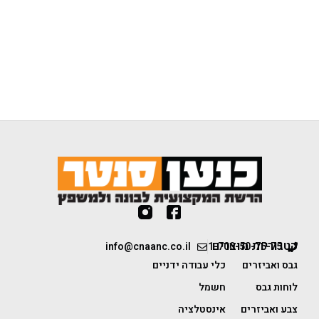
קטגוריות מוצרים
info@cnaanc.co.il
1-700-50-75-75
גבס ואביזרים
כלי עבודה ידניים
לוחות גבס
חשמל
צבע ואביזרים
אינסטלציה