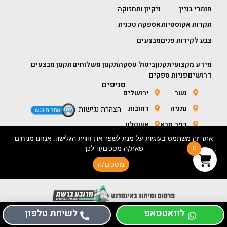
חומרי בניין
ניקיון ותחזוקה
תקרות אקוסטיות
אספקה טכנית
צבע לקירות פנים
מבצעים
מידע מקצועי
תקנון
ביטול עסקה
תקנון משלוחים
תקנון מבצעים
דרושים
פניות ספקים
סניפים
נשר
ירושלים
נתניה
רחובות
הצהרת נגישות
כפר סבא
אשקלון
אתר זה משתמש בעוגיות על מנת לשפר את חווית הגלישה, אנחנו מניחים
חולון
באר שבע
0
שאת/ה מסכים/ה לכך
מסכים/ה
בניית אתר מכירות- ORIGINAL CONCEPTS
לוואטסאפ
לשיחת טלפון
כל הזכויות שמורות לכנען סנטר 2026 ©