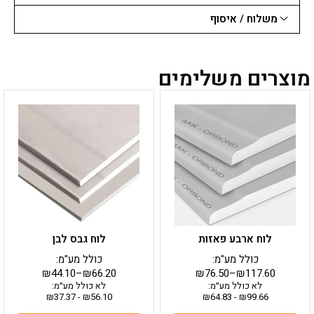
משלוח / איסוף
מוצרים משלימים
למוצר
למוצר
זה
זה
יש
יש
מספר
מספר
סוגים.
סוגים.
ניתן
ניתן
לבחור
לבחור
את
את
האפשרויות
האפשרויות
בעמוד
בעמוד
לוח ארבע פאזות
לוח גבס לבן
המוצר
המוצר
כולל מע"מ:
כולל מע"מ:
₪
44.10
–
₪
66.20
₪
76.50
–
₪
117.60
לא כולל מע״מ:
לא כולל מע״מ:
₪
37.37
-
₪
56.10
₪
64.83
-
₪
99.66