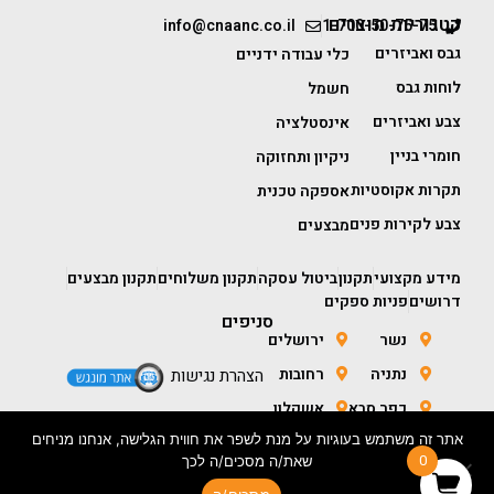
קטגוריות מוצרים
info@cnaanc.co.il
1-700-50-75-75
גבס ואביזרים
כלי עבודה ידניים
לוחות גבס
חשמל
צבע ואביזרים
אינסטלציה
חומרי בניין
ניקיון ותחזוקה
תקרות אקוסטיות
אספקה טכנית
צבע לקירות פנים
מבצעים
מידע מקצועי
תקנון
ביטול עסקה
תקנון משלוחים
תקנון מבצעים
דרושים
פניות ספקים
סניפים
נשר
ירושלים
נתניה
רחובות
הצהרת נגישות
כפר סבא
אשקלון
אתר זה משתמש בעוגיות על מנת לשפר את חווית הגלישה, אנחנו מניחים
חולון
באר שבע
0
שאת/ה מסכים/ה לכך