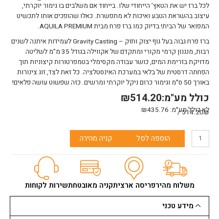
לכל ברז יש את הטאץ’ הייחודי שלו. בייחוד אם משלבים בו גימור יוקרתי,
עיצוב בהשראת הטבע ואיכות לא מתפשרת. כאלו שהופכים אותו לתכשיט
המפואר של הבית! בדיוק כמו ברז פרח מבית AQUILA PREMIUM.
ברז פרח גבוה בעל גוף יצוק וחזק – Gravity Casting לעמידות איתנה לשנים
רבות, מנגנון קרמי מקורי ומתקדם של אקווילה בגודל 35 מ”מ לשליטה
מדויקת בזרימת המים, כושר עבודה מקסימלי בטמפרטורות קיצוניות תוך
הפחתה דרסטית של בלאי במערכת האינסטלציה. כל זאת לצד, זוג צינורות
באורך 50 ס״מ וגימור כרום ניקל יוקרתי ומרשים. כזה שפשוט עושה פלאים!
כולל מע"מ:
514.20
₪
לא כולל מע״מ:
435.76
₪
514.20₪ /
כמות
הוספה לסל
קניה מהירה
של
ברז
פרח
גבוה
BRANT
משלוח מהיר
פריסה ארצית
קניה מאובטחת
שירות לקוחות
אקווילה
פרימיום
מידע טכני