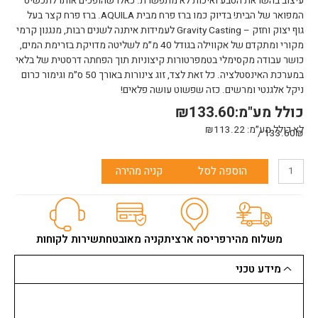
עיצוב בהשראת הטבע ואיכות לא מתפשרת. כאלו שהופכים אותו לתכשיט
המפואר של הבית! בדיוק כמו ברז פרח מבית AQUILA. ברז פרח קצר בעל
גוף יצוק וחזק – Gravity Casting לעמידות איתנה לשנים רבות, מנגנון קרמי
מקורי ומתקדם של אקווילה בגודל 40 מ״מ לשליטה מדויקת בזרימת המים,
כושר עבודה מקסימלי בטמפרטורות קיצוניות תוך הפחתה דרסטית של בלאי
במערכת האינסטלציה. כל זאת לצד, זוג צינורות באורך 50 ס״מ וגימור כרום
ניקל אלגנטי ומרשים. כזה שפשוט עושה פלאים!
כולל מע"מ:
133.60
₪
לא כולל מע״מ:
113.22
₪
133.60₪ /
כמות
הוספה לסל
קניה מהירה
של
ברז
פרח
2404A-
0
משלוח מהיר
פריסה ארצית
קניה מאובטחת
שירות לקוחות
פיה
קצרה
מידע טכני
COLOMBA
אקווילה