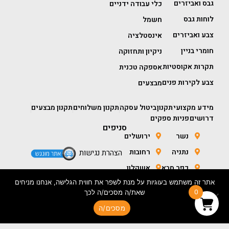
גבס ואביזרים
כלי עבודה ידניים
לוחות גבס
חשמל
צבע ואביזרים
אינסטלציה
חומרי בניין
ניקיון ותחזוקה
תקרות אקוסטיות
אספקה טכנית
צבע לקירות פנים
מבצעים
מידע מקצועי
תקנון
ביטול עסקה
תקנון משלוחים
תקנון מבצעים
דרושים
פניות ספקים
סניפים
נשר
ירושלים
נתניה
רחובות
הצהרת נגישות
כפר סבא
אשקלון
אתר זה משתמש בעוגיות על מנת לשפר את חווית הגלישה, אנחנו מניחים
חולון
באר שבע
0
שאת/ה מסכים/ה לכך
מסכים/ה