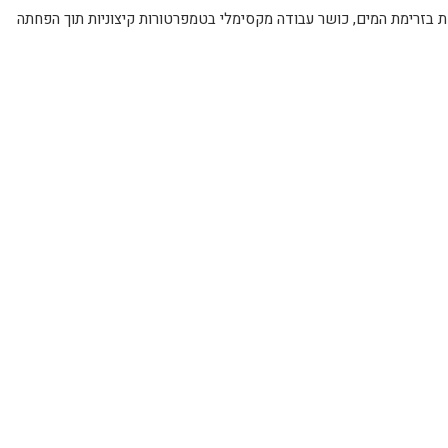
Grav לעמידות איתנה לשנים רבות, מנגנון קרמי מקורי ומתקדם של אקווילה בגודל 35 מ”מ לשליטה מדויקת בזרימת המים, כושר עבודה מקסימלי בטמפרטורות קיצוניות תוך הפחתה