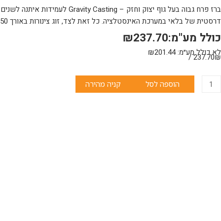
דרסטית של בלאי במערכת האינסטלציה. כל זאת לצד, זוג צינורות באורך 50 ס״מ וגימור כרום ניקל יוקרתי ומרשים. כזה שפשוט עושה פלאים!
כולל מע"מ:
237.70
₪
לא כולל מע״מ:
201.44
₪
מות
237.70₪ /
ל
רז
הוספה לסל
קניה מהירה
רח
500A
עוגל
יה
רוכה
KURIZ
קווילה