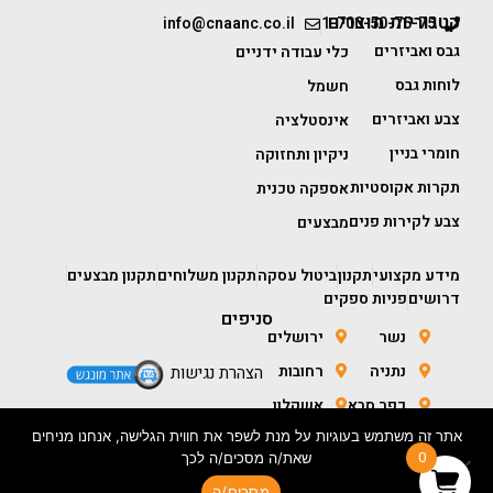
קטגוריות מוצרים
info@cnaanc.co.il
1-700-50-75-75
גבס ואביזרים
כלי עבודה ידניים
לוחות גבס
חשמל
צבע ואביזרים
אינסטלציה
חומרי בניין
ניקיון ותחזוקה
תקרות אקוסטיות
אספקה טכנית
צבע לקירות פנים
מבצעים
מידע מקצועי
תקנון
ביטול עסקה
תקנון משלוחים
תקנון מבצעים
דרושים
פניות ספקים
סניפים
נשר
ירושלים
נתניה
רחובות
הצהרת נגישות
כפר סבא
אשקלון
אתר זה משתמש בעוגיות על מנת לשפר את חווית הגלישה, אנחנו מניחים
חולון
באר שבע
0
שאת/ה מסכים/ה לכך
מסכים/ה