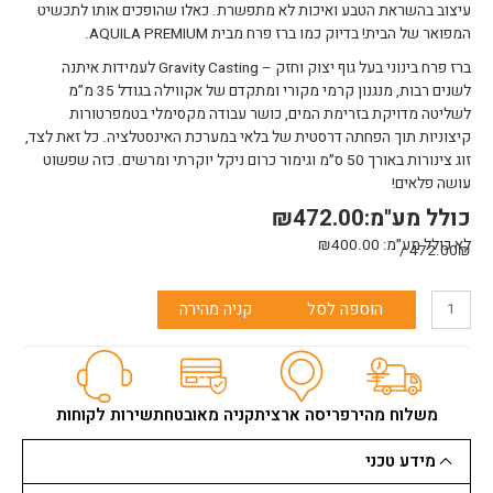
עיצוב בהשראת הטבע ואיכות לא מתפשרת. כאלו שהופכים אותו לתכשיט
המפואר של הבית! בדיוק כמו ברז פרח מבית AQUILA PREMIUM.
ברז פרח בינוני בעל גוף יצוק וחזק – Gravity Casting לעמידות איתנה
לשנים רבות, מנגנון קרמי מקורי ומתקדם של אקווילה בגודל 35 מ”מ
לשליטה מדויקת בזרימת המים, כושר עבודה מקסימלי בטמפרטורות
קיצוניות תוך הפחתה דרסטית של בלאי במערכת האינסטלציה. כל זאת לצד,
זוג צינורות באורך 50 ס״מ וגימור כרום ניקל יוקרתי ומרשים. כזה שפשוט
עושה פלאים!
כולל מע"מ:
472.00
₪
לא כולל מע״מ:
400.00
₪
472.00₪ /
כמות
הוספה לסל
קניה מהירה
של
ברז
פרח
ROBIN
כרום
משלוח מהיר
פריסה ארצית
קניה מאובטחת
שירות לקוחות
ניקל
בינוני
מידע טכני
אקווילה