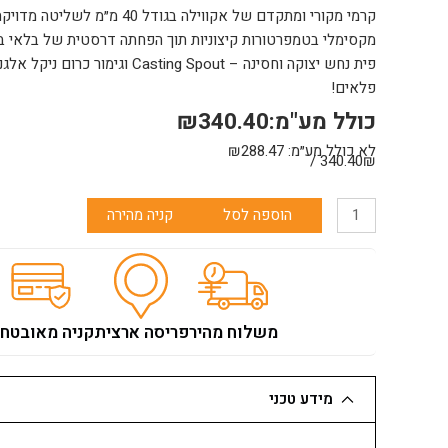
קרמי מקורי ומתקדם של אקווילה בגודל
מקסימלי בטמפרטורות קיצוניות תוך הפחתה דרסטית של בלאי ב
פית נחש יצוקה וחסינה – asting Spout
פלאים!
כולל מע"מ:
340.40
₪
לא כולל מע״מ:
288.47
₪
340.40₪ /
כמות
הוספה לסל
קניה מהירה
של
ברז
קיר
2415-
0
משלוח מהיר
פריסה ארצית
קניה מאובטח
פיה
יצוקה
קצרה
מידע טכני
ATLANTIC
אקוילה