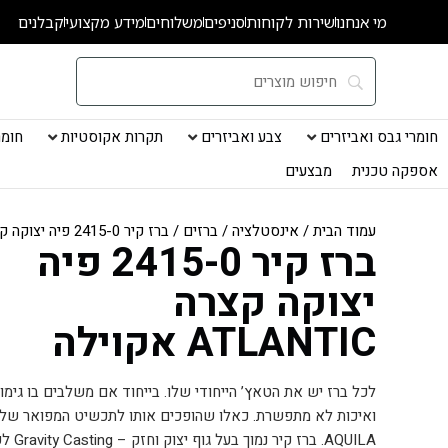
ילוג
מי אנחנו
שירות לקוחות
סניפים
משלוחים
מידע מקצועי
קבלנים
תוכן
חומרי גבס ואביזרים
צבע ואביזרים
תקרות אקוסטיות
חומרי
אספקה טכנית
מבצעים
עמוד הבית
/
אינסטלציה
/
ברזים
/ ברז קיר 2415-0 פיה יצוקה קצרה ATLANTIC אקוילה
ברז קיר 2415-0 פיה
יצוקה קצרה
ATLANTIC אקוילה
לכל ברז יש את הטאץ’ הייחודי שלו. בייחוד אם משלבים בו גימו
ואיכות לא מתפשרת. כאלו שהופכים אותו לתכשיט המפואר של הב
AQUILA