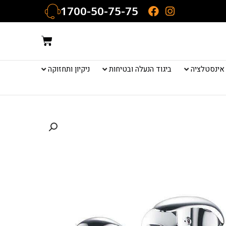
1700-50-75-75
עגלת
קניות
אינסטלציה
ביגוד הנעלה ובטיחות
ניקיון ותחזוקה