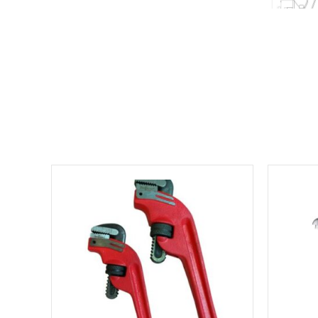
למוצר
זה
יש
מספר
סוגים.
ניתן
לבחור
את
האפשרויות