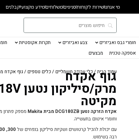
ילוג
מי אנחנו
שירות לקוחות
סניפים
משלוחים
מידע מקצועי
קבלנים
תוכן
חומרי גבס ואביזרים
צבע ואביזרים
תקרות אקוסטיות
חומרי
אספקה טכנית
מבצעים
גוף אקדח
עמוד הבית
/
כלי עבודה חשמליים
/
כלים נוספים
/ גוף אקדח מרק/סיל
מרק/סיליקון נטען 8V
מקיטה
אקדח הזרקה נטען DCG180ZB מבית Makita
מספק פתרון מק
וחומרי איטום בתעשייה.
עם יכולת להכיל קרטושים ושקיות סיליקון בנפחים של
300, 600 ו-800 מ”ל
רבה בשימוש.