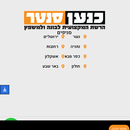
סניפים
נשר
ירושלים
נתניה
רחובות
כפר סבא
אשקלון
חולון
באר שבע
כל הזכויות שמורות לכנען סנטר 2026 ©
מסכים/ה