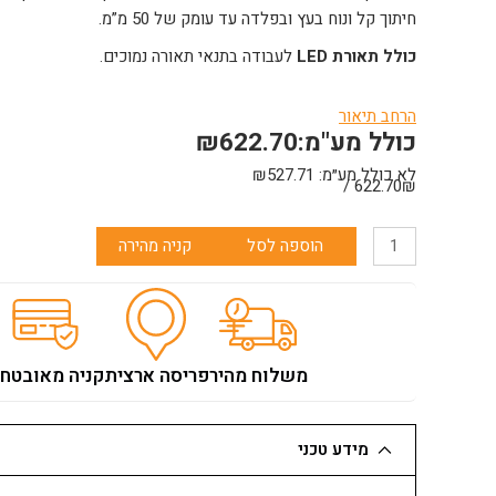
חיתוך קל ונוח בעץ ובפלדה עד עומק של 50 מ”מ.
כולל תאורת LED
לעבודה בתנאי תאורה נמוכים.
הרחב תיאור
כולל מע"מ:
622.70
₪
תכונות:
לא כולל מע״מ:
527.71
₪
622.70₪ /
חומרים:
מתאים לחיתוך בעץ ובפלדה עד עומק של
50 מ”מ
.
כמות
נוחות שימוש:
עיצוב קומפקטי וקל משקל, מתאים לשימוש במקומ
הוספה לסל
קניה מהירה
של
בטיחות:
תאורת LED לעבודה בטוחה בתנאי תאורה נמוכים.
גוף
סביבת עבודה:
מערכת הגנת סוללה לשימוש ממושך.
מסור
חרב
18V
משלוח מהיר
פריסה ארצית
קניה מאובטח
מקיטה
(קומפקטי
1.6
מידע טכני
ק"ג,חיתוך
עד