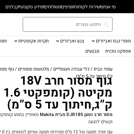
ילוג
מי אנחנו
שירות לקוחות
סניפים
משלוחים
מידע מקצועי
קבלנים
תוכן
חומרי גבס ואביזרים
צבע ואביזרים
תקרות אקוסטיות
חומרי
אספקה טכנית
מבצעים
עמוד הבית
/
כלי עבודה חשמליים
/
מלטשות ומסורים
גוף מסור חרב 18V
ק”ג,חיתוך עד 5 ס”מ)
מקיטה (קומפקטי 1.6
ק”ג,חיתוך עד 5 ס”מ)
מסור חרב נטען DJR185 מבית Makita
מאופיין במנוע קומפק
וקשים להגעה.