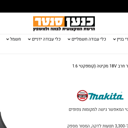
 בניין
כלי עבודה חשמליים
כלי עבודה ידניים
חשמל
/ גוף מסור חרב 18V מקיטה (קומפקטי 1.6
טי המאפשר גישה למקומות צפופים
עם אורך תנועה של 13 מ”מ ומהירות תנועה שניתן להתאים בין 0 ל-3,300 תנועות לדקה, המסור מספק