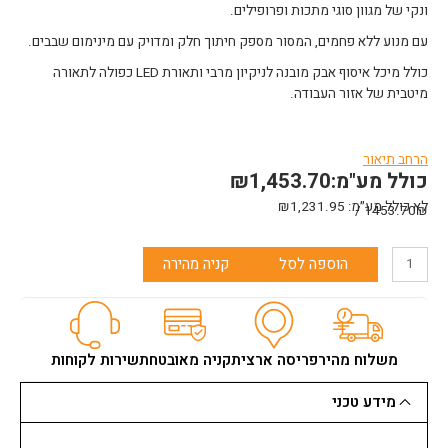
ונקי של מגוון סוגי מתכות ופרופילים.
עם מנוע ללא פחמים, המסור מספק חיתוך חלק ומדויק עם מינימום שבבים.
כולל מיכל איסוף אבק מובנה לניקיון מרבי ותאורת LED כפולה לתאורה
מיטבית של אזור העבודה.
הרחב תיאור
כולל מע"מ:
1,453.70
₪
תכונות:
לא כולל מע״מ:
1,231.95
₪
1453.70₪ /
חומרים:
מתאים לחיתוך מגוון סוגי מתכות ופרופילים.
נוחות שימוש:
ידית אחיזה רכה ועיצוב קומפקטי לנוחות משתמש.
כמות
בטיחות:
מנגנוני בלם חשמלי ותאורת LED לעבודה בטוחה.
הוספה לסל
קניה מהירה
של
סביבת עבודה:
טכנולוגיית הגנה קיצונית (XPT) לעמידות בפני אבק ומים.
גוף
מסור
עגול
למתכת
משלוח מהיר
פריסה ארצית
קניה מאובטחת
שירות לקוחות
BL
ללא
מידע טכני
פחמים(150
ממ)