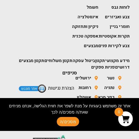
לוחות גבס
חשמל
צבע ואביזרים
אינסטלציה
חומרי בניין
ניקיון ותחזוקה
תקרות אקוסטיות
אספקה טכנית
צבע לקירות פנים
מבצעים
מידע מקצועי
תקנון
ביטול עסקה
תקנון משלוחים
תקנון מבצעים
דרושים
פניות ספקים
סניפים
נשר
ירושלים
נתניה
רחובות
הצהרת נגישות
כפר סבא
אשקלון
אתר זה משתמש בעוגיות על מנת לשפר את חווית הגלישה, אנחנו מניחים
חולון
באר שבע
0
שאת/ה מסכים/ה לכך
מסכים/ה