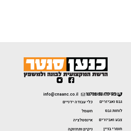
קטגוריות מוצרים
info@cnaanc.co.il
1-700-50-75-75
גבס ואביזרים
כלי עבודה ידניים
לוחות גבס
חשמל
צבע ואביזרים
אינסטלציה
חומרי בניין
ניקיון ותחזוקה