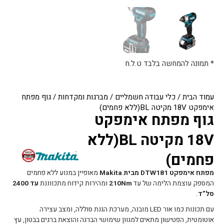
* תמונה להמחשה בלבד ט.ל.ח
עמוד הבית
/
כלי עבודה חשמליים
/
מברגות ומקדחות
/ גוף מפתח
אימפקט 18V מקיטה BL(ללא פחמים)
גוף מפתח אימפקט
18V מקיטה BL(ללא
פחמים)
מפתח אימפקט DTW181 מבית Makita
מאופיין במנוע ללא פחמים
המספק עוצמת הלימה של עד
210Nm
ומהירות קידוח מתכווננת
עד 2400
סל”ד
.
עם תכונות כמו אור LED מובנה, מערכת הגנת סוללה, ומצב עצירה
אוטומטית, הפטישון מתאים למגוון שימושי הברגה והוצאת ברגים בבטון, עץ