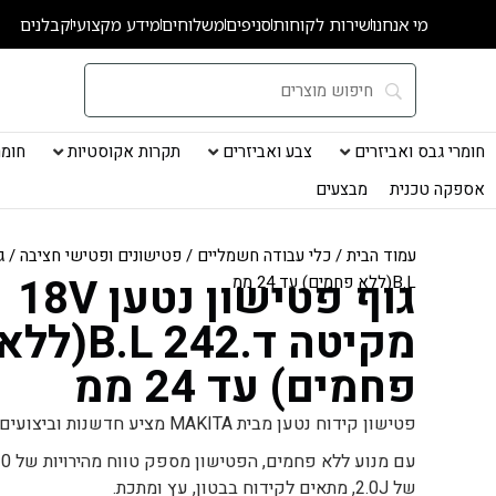
ילוג
מי אנחנו
שירות לקוחות
סניפים
משלוחים
מידע מקצועי
קבלנים
תוכן
חומרי גבס ואביזרים
צבע ואביזרים
תקרות אקוסטיות
חומרי
אספקה טכנית
מבצעים
עמוד הבית
/
כלי עבודה חשמליים
/
פטישונים ופטישי חציבה
גוף פטישון נטען 18V
B.L(ללא פחמים) עד 24 ממ
מקיטה ד.242 B.L(לל
פחמים) עד 24 ממ
פטישון קידוח נטען מבית MAKITA מציע חדשנות וביצועים ברמה גבוהה.
של 2.0J, מתאים לקידוח בבטון, עץ ומתכת.