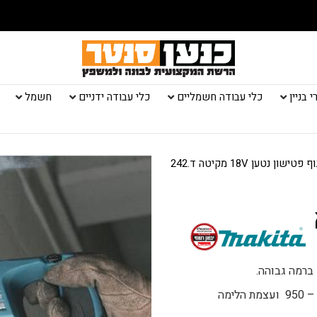
 בניין
כלי עבודה חשמליים
כלי עבודה ידניים
חשמל
/ גוף פטישון נטען 18V מקיטה ד.242
א
עם מנוע ללא פחמים, הפטישון מספק טווח מהירויות של 0 – 950 ועצמת הלימה